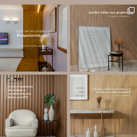
santa.luzia
santa.luzia
A #InspoSantaLuzia é um espaço
O lambri é um revestimento versátil
criado para divulgar projetos que
que pode ser usado em meia parede,
utilizam produtos Santa Luzia e
painéis decorativos e diversas
valorizar o trabalho de arquitetos,
composições para valorizar o
designers de
...
ambiente!
...
Jul 28
Jul 27
13
0
87
8
santa.luzia
santa.luzia
Você sabe o que é EPD?
Os rodapés de poliestireno
conquistaram espaço na arquitetura
A Declaração Ambiental de Produto
porque unem estética, praticidade e
(Environmental Product Declaration) é
desempenho em um único produto.
um documento internacional que
apresenta os
...
Diferente
...
Jul 21
Jul 20
35
1
31
4