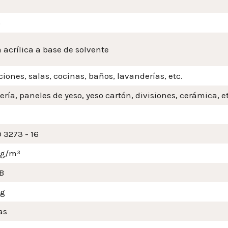
o
 acrílica a base de solvente
iones, salas, cocinas, baños, lavanderías, etc.
ería, paneles de yeso, yeso cartón, divisiones, cerámica, et
 3273 - 16
mg/m³
B
Kg
as