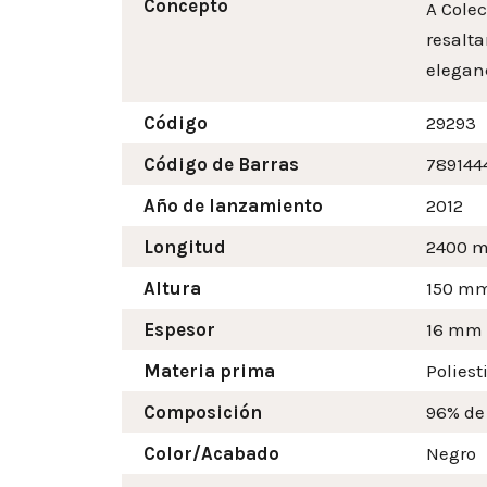
Concepto
A Colec
resalta
eleganc
Código
29293
Código de Barras
789144
Año de lanzamiento
2012
Longitud
2400 
Altura
150
m
Espesor
16 mm
Materia prima
Poliest
Composición
96% de
Color/Acabado
Negro