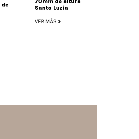
70mm de altura
 de
Santa Luzia
a
VER MÁS