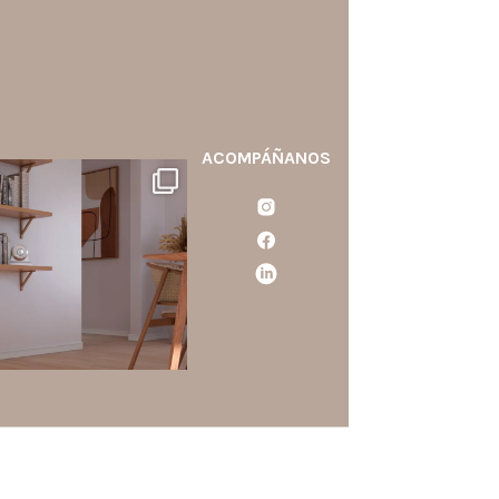
ACOMPÁÑANOS
santaluzia.es
calo blanco, negro, gris, fendi
o beige? La elección puede
cambiar por completo la
ercepción de un ambiente y
aportar aún más valor a tu
proyecto.
...
Jun 29
0
0