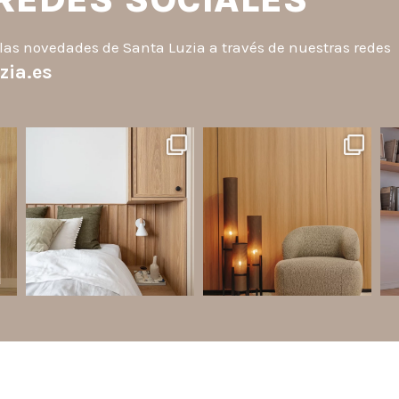
las novedades de Santa Luzia a través de nuestras redes
zia.es
santaluzia.es
santaluzia.es
o
¿Querés salir de la cabecera
Ecopanel fue diseñado para
¿Zó
a
tradicional? ¡Los Revestimientos
brindar mayor libertad en la
an
de pared Santa Luzia pueden ser
creación de paredes decorativas,
la solución!
respaldos de cama, halls, paneles
p
to.
para TV y detalles
...
Líneas como Waves, Gizé y
...
Jul 6
Jul 14
2
0
1
0