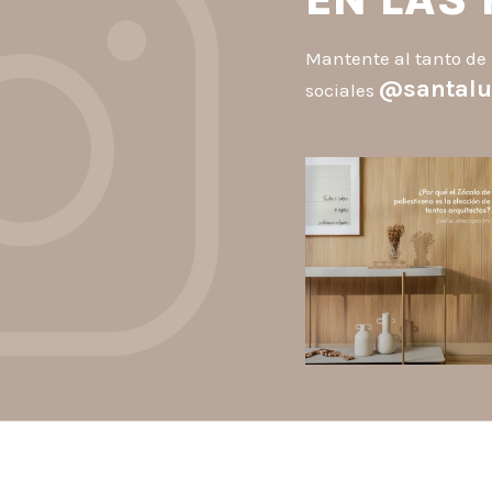
Mantente al tanto de 
@santalu
sociales
santaluzia.es
Los Zócalos de poliestiren
ganaron protagonismo en l
arquitectura porque combin
estética, practicidad y
desempeño en un solo produc
A
...
Jul 20
2
0