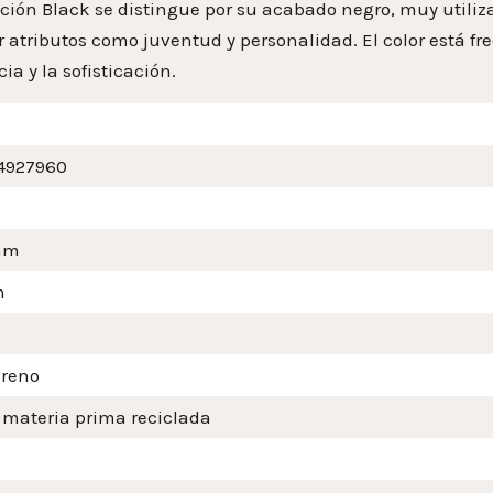
ción Black se distingue por su acabado negro, muy utiliza
r atributos como juventud y personalidad. El color está f
ia y la sofisticación.
4927960
mm
m
ireno
 materia prima reciclada