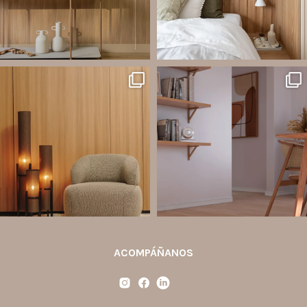
Jul 20
Jul 14
2
0
1
0
santaluzia.es
santaluzia.es
Ecopanel fue diseñado para brindar
¿Zócalo blanco, negro, gris, fendi o
mayor libertad en la creación de
beige? La elección puede cambiar por
paredes decorativas, respaldos de
completo la percepción de un
cama, halls, paneles para TV y
ambiente y aportar aún más valor a tu
detalles
...
proyecto.
...
Jul 6
Jun 29
2
0
0
0
ACOMPÁÑANOS