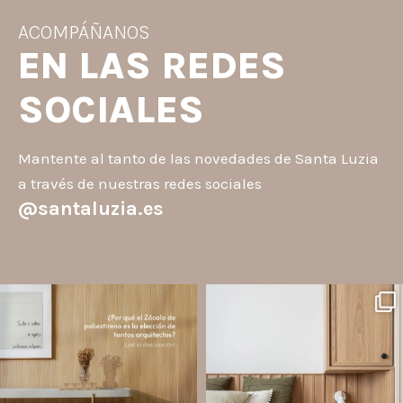
ACOMPÁÑANOS
EN LAS REDES
SOCIALES
Mantente al tanto de las novedades de Santa Luzia
a través de nuestras redes sociales
@santaluzia.es
santaluzia.es
santaluzia.es
Los Zócalos de poliestireno ganaron
¿Querés salir de la cabecera
protagonismo en la arquitectura porque
tradicional? ¡Los Revestimientos de
combinan estética, practicidad y
pared Santa Luzia pueden ser la
desempeño en un solo producto.
solución!
A
...
Líneas como Waves, Gizé y
...