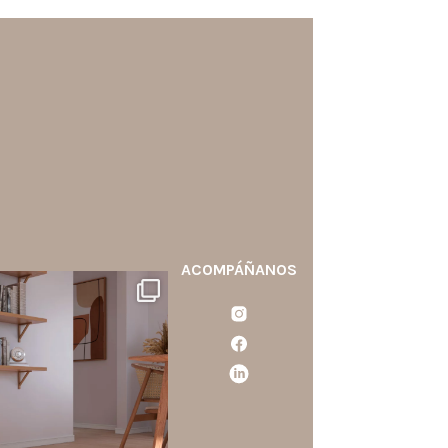
ACOMPÁÑANOS
santaluzia.es
calo blanco, negro, gris, fendi
o beige? La elección puede
cambiar por completo la
ercepción de un ambiente y
aportar aún más valor a tu
proyecto.
...
Jun 29
0
0