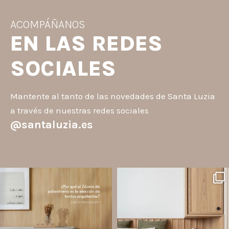
ACOMPÁÑANOS
EN LAS REDES
SOCIALES
Mantente al tanto de las novedades de Santa Luzia
a través de nuestras redes sociales
@santaluzia.es
santaluzia.es
santaluzia.es
Los Zócalos de poliestireno ganaron
¿Querés salir de la cabecera
protagonismo en la arquitectura porque
tradicional? ¡Los Revestimientos de
combinan estética, practicidad y
pared Santa Luzia pueden ser la
desempeño en un solo producto.
solución!
A
...
Líneas como Waves, Gizé y
...