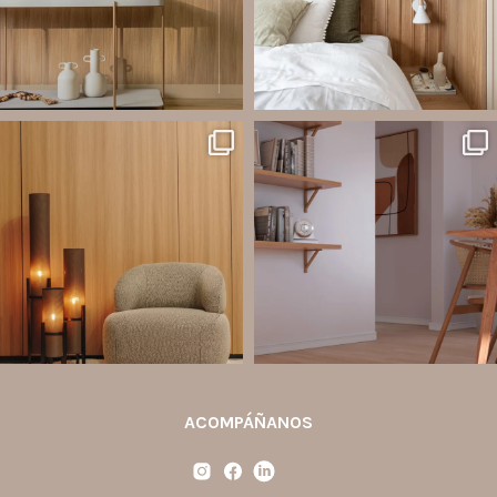
Jul 20
Jul 14
2
0
1
0
santaluzia.es
santaluzia.es
Ecopanel fue diseñado para brindar
¿Zócalo blanco, negro, gris, fendi o
mayor libertad en la creación de
beige? La elección puede cambiar por
paredes decorativas, respaldos de
completo la percepción de un
cama, halls, paneles para TV y
ambiente y aportar aún más valor a tu
detalles
...
proyecto.
...
Jul 6
Jun 29
2
0
0
0
ACOMPÁÑANOS