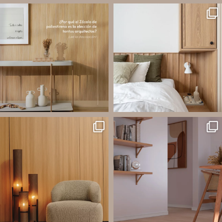
santaluzia.es
santaluzia.es
Los Zócalos de poliestireno ganaron
¿Querés salir de la cabecera
protagonismo en la arquitectura porque
tradicional? ¡Los Revestimientos de
combinan estética, practicidad y
pared Santa Luzia pueden ser la
desempeño en un solo producto.
solución!
A
...
Líneas como Waves, Gizé y
...
Jul 20
Jul 14
2
0
1
0
santaluzia.es
santaluzia.es
Ecopanel fue diseñado para brindar
¿Zócalo blanco, negro, gris, fendi o
mayor libertad en la creación de
beige? La elección puede cambiar por
paredes decorativas, respaldos de
completo la percepción de un
cama, halls, paneles para TV y
ambiente y aportar aún más valor a tu
detalles
...
proyecto.
...
Jul 6
Jun 29
2
0
0
0