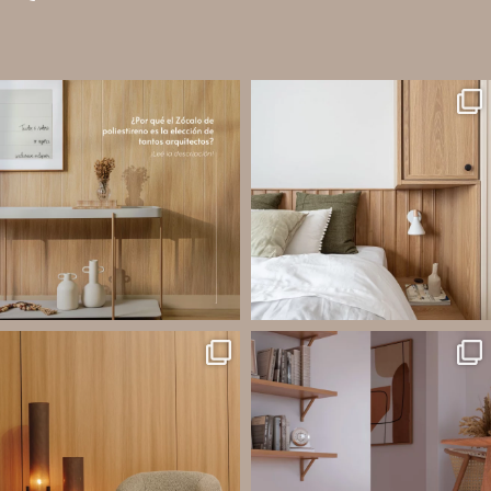
santaluzia.es
santaluzia.es
Los Zócalos de poliestireno ganaron
¿Querés salir de la cabecera
protagonismo en la arquitectura porque
tradicional? ¡Los Revestimientos de
combinan estética, practicidad y
pared Santa Luzia pueden ser la
desempeño en un solo producto.
solución!
A
...
Líneas como Waves, Gizé y
...
Jul 20
Jul 14
2
0
1
0
santaluzia.es
santaluzia.es
Ecopanel fue diseñado para brindar
¿Zócalo blanco, negro, gris, fendi o
mayor libertad en la creación de
beige? La elección puede cambiar por
paredes decorativas, respaldos de
completo la percepción de un
cama, halls, paneles para TV y
ambiente y aportar aún más valor a tu
detalles
...
proyecto.
...
Jul 6
Jun 29
2
0
0
0