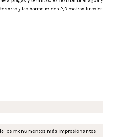
e a plagas y termitas, es resistente al agua y
riores y las barras miden 2,0 metros lineales
os de los monumentos más impresionantes