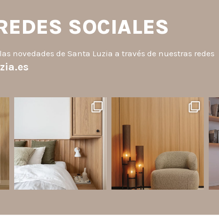
 REDES SOCIALES
las novedades de Santa Luzia a través de nuestras redes
zia.es
santaluzia.es
santaluzia.es
o
¿Querés salir de la cabecera
Ecopanel fue diseñado para
¿Zó
a
tradicional? ¡Los Revestimientos
brindar mayor libertad en la
an
de pared Santa Luzia pueden ser
creación de paredes decorativas,
la solución!
respaldos de cama, halls, paneles
p
to.
para TV y detalles
...
Líneas como Waves, Gizé y
...
Jul 6
Jul 14
2
0
1
0