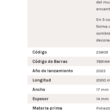
del mu
encanto
En 5 co
forma d
sombra
decorac
Código
23609
Código de Barras
789144
Año de lanzamiento
2023
Longitud
2000 
Ancho
17
mm
Espesor
14 mm
Materia prima
Poliest