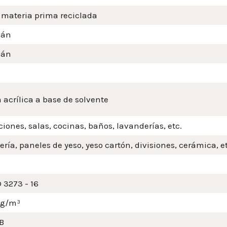
 materia prima reciclada
án
án
o
 acrílica a base de solvente
iones, salas, cocinas, baños, lavanderías, etc.
ería, paneles de yeso, yeso cartón, divisiones, cerámica, et
 3273 - 16
mg/m³
B