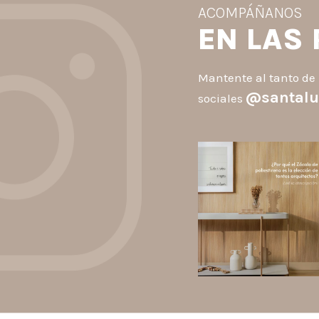
ACOMPÁÑANOS
EN LAS
Mantente al tanto de 
@santalu
sociales
santaluzia.es
Los Zócalos de poliestiren
ganaron protagonismo en l
arquitectura porque combin
estética, practicidad y
desempeño en un solo produc
A
...
Jul 20
2
0