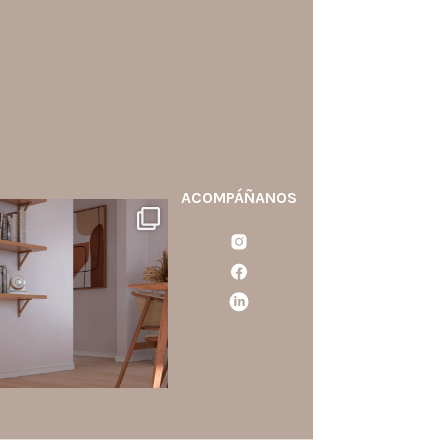
ACOMPÁÑANOS
santaluzia.es
calo blanco, negro, gris, fendi
o beige? La elección puede
cambiar por completo la
ercepción de un ambiente y
aportar aún más valor a tu
proyecto.
...
Jun 29
0
0