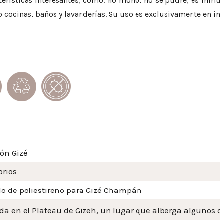
erísticas interesantes, como: no moho, no se pudre, es inmun
cinas, baños y lavanderías. Su uso es exclusivamente en inte
ón Gizé
orios
o de poliestireno para Gizé Champán
ada en el Plateau de Gizeh, un lugar que alberga algun