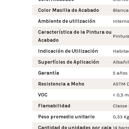
Color Masilla de Acabado
Blanca
Ambiente de utilización
Intern
Característica de la Pintura ou
Pintura
Acabado
Indicación de Utilización
Habitac
Superfícies de Aplicación
Albañil
Garantía
5 años
Resistencia a Moho
ASTM D
VOC
< 0,5 
Flamabilidad
Classe 
Peso promedio unitario
0,33 K
Cantidad de unidades por caja
14 barr