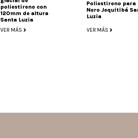
glacial de
Poliestireno para
poliestireno con
Nero Jequitibá Sa
120mm de altura
Luzia
Santa Luzia
VER MÁS
VER MÁS