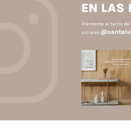
EN LAS
Mantente al tanto de 
@santalu
sociales
santaluzia.es
Los Zócalos de poliestiren
ganaron protagonismo en l
arquitectura porque combin
estética, practicidad y
desempeño en un solo produc
A
...
Jul 20
2
0