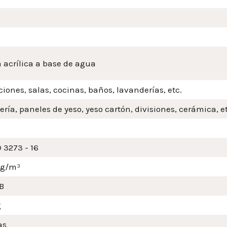
o
 acrílica a base de agua
iones, salas, cocinas, baños, lavanderías, etc.
ería, paneles de yeso, yeso cartón, divisiones, cerámica, et
 3273 - 16
mg/m³
B
g
as