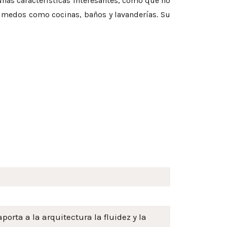
nas características interesantes, como que no
húmedos como cocinas, baños y lavanderías. Su
orta a la arquitectura la fluidez y la