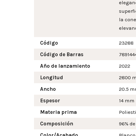
elegan
superfi
la cone
elevand
Código
23288
Código de Barras
789144
Año de lanzamiento
2022
Longitud
2800 
Ancho
20.5
m
Espesor
14 mm
Materia prima
Poliest
Composición
96% de
Color/Acabado
Blanco