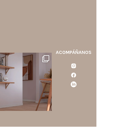
ACOMPÁÑANOS
santaluzia.es
calo blanco, negro, gris, fendi
o beige? La elección puede
cambiar por completo la
ercepción de un ambiente y
aportar aún más valor a tu
proyecto.
...
Jun 29
0
0