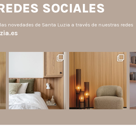
 REDES SOCIALES
las novedades de Santa Luzia a través de nuestras redes
zia.es
santaluzia.es
santaluzia.es
o
¿Querés salir de la cabecera
Ecopanel fue diseñado para
¿Zó
a
tradicional? ¡Los Revestimientos
brindar mayor libertad en la
an
de pared Santa Luzia pueden ser
creación de paredes decorativas,
la solución!
respaldos de cama, halls, paneles
p
to.
para TV y detalles
...
Líneas como Waves, Gizé y
...
Jul 6
Jul 14
2
0
1
0