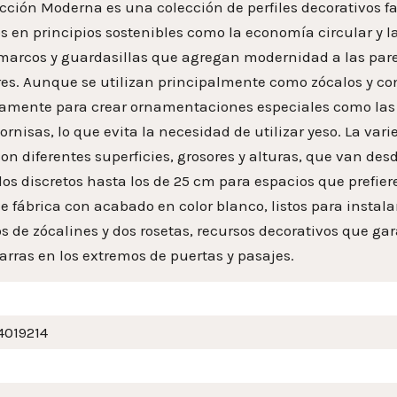
cción Moderna es una colección de perfiles decorativos fa
 en principios sostenibles como la economía circular y la 
marcos y guardasillas que agregan modernidad a las pared
ores. Aunque se utilizan principalmente como zócalos y c
tamente para crear ornamentaciones especiales como las b
rnisas, lo que evita la necesidad de utilizar yeso. La vari
con diferentes superficies, grosores y alturas, que van de
s discretos hasta los de 25 cm para espacios que prefieren
e fábrica con acabado en color blanco, listos para instal
s de zócalines y dos rosetas, recursos decorativos que g
arras en los extremos de puertas y pasajes.
4019214