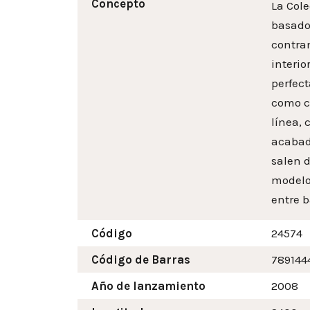
Concepto
La Cole
basados
contra
interi
perfec
como co
línea, 
acabado
salen d
modelo
entre b
Código
24574
Código de Barras
789144
Año de lanzamiento
2008