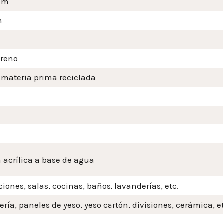
mm
m
ireno
 materia prima reciclada
o
 acrílica a base de agua
iones, salas, cocinas, baños, lavanderías, etc.
ería, paneles de yeso, yeso cartón, divisiones, cerámica, et