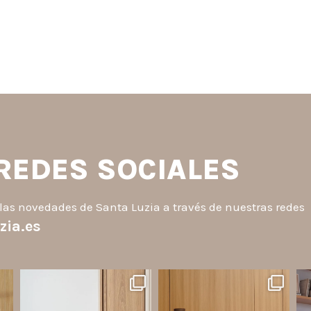
 REDES SOCIALES
las novedades de Santa Luzia a través de nuestras redes
zia.es
santaluzia.es
santaluzia.es
o
¿Querés salir de la cabecera
Ecopanel fue diseñado para
¿Zó
a
tradicional? ¡Los Revestimientos
brindar mayor libertad en la