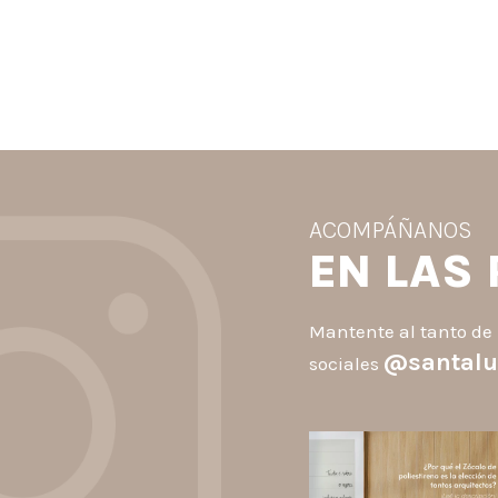
ACOMPÁÑANOS
EN LAS
Mantente al tanto de 
@santalu
sociales
santaluzia.es
Los Zócalos de poliestiren
ganaron protagonismo en l