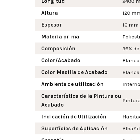
Longitud
2400 
Altura
120
m
Espesor
16 mm
Materia prima
Poliest
Composición
96% de
Color/Acabado
Blanco
Color Masilla de Acabado
Blanca
Ambiente de utilización
Intern
Característica de la Pintura ou
Pintura
Acabado
Indicación de Utilización
Habitac
Superfícies de Aplicación
Albañil