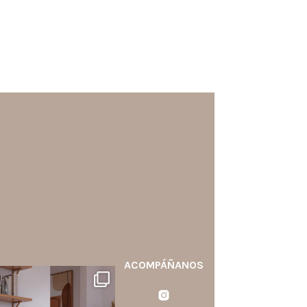
ACOMPÁÑANOS
santaluzia.es
calo blanco, negro, gris, fendi
o beige? La elección puede