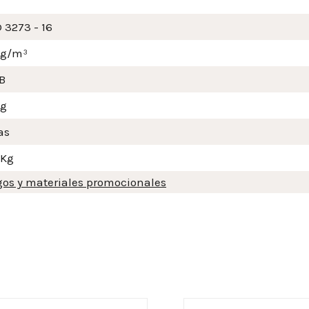
 3273 - 16
mg/m³
B
Kg
as
 Kg
gos y materiales promocionales