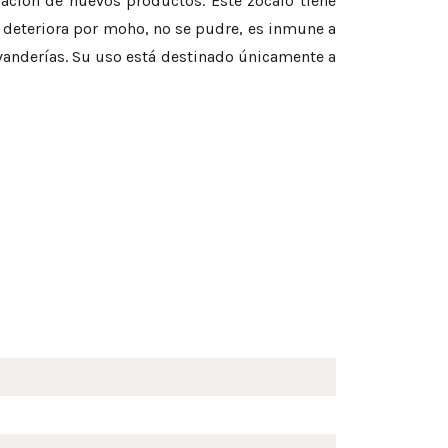
icación de nuevos productos. Este zócalo tiene
e deteriora por moho, no se pudre, es inmune a
vanderías. Su uso está destinado únicamente a