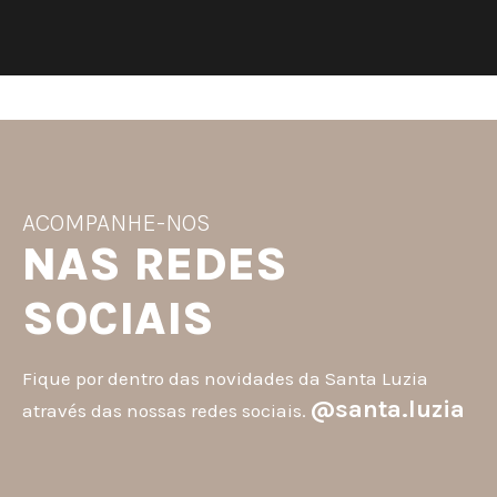
ACOMPANHE-NOS
NAS REDES
SOCIAIS
Fique por dentro das novidades da Santa Luzia
@santa.luzia
através das nossas redes sociais.