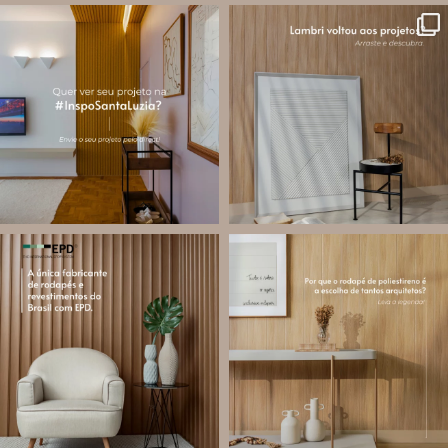
santa.luzia
santa.luzia
A #InspoSantaLuzia é um espaço
O lambri é um revestimento versátil
criado para divulgar projetos que
que pode ser usado em meia parede,
utilizam produtos Santa Luzia e
painéis decorativos e diversas
valorizar o trabalho de arquitetos,
composições para valorizar o
designers de
...
ambiente!
...
Jul 28
Jul 27
14
0
87
8
santa.luzia
santa.luzia
Você sabe o que é EPD?
Os rodapés de poliestireno
conquistaram espaço na arquitetura
A Declaração Ambiental de Produto
porque unem estética, praticidade e
(Environmental Product Declaration) é
desempenho em um único produto.
um documento internacional que
apresenta os
...
Diferente
...
Jul 21
Jul 20
35
1
31
4