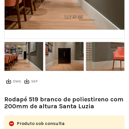
f0527b4d1720f7764b4727499cc770e47aa20ad8
Rodapé 519 branco de poliestireno com
200mm de altura Santa Luzia
Produto sob consulta