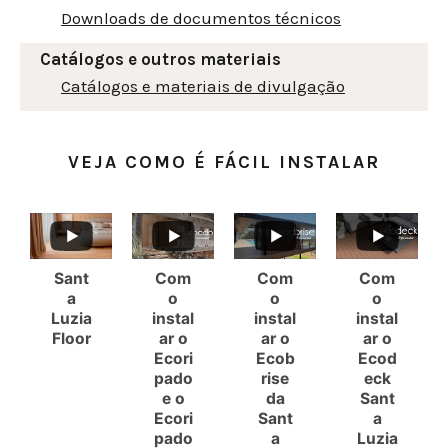
Downloads de documentos técnicos
Catálogos e outros materiais
Catálogos e materiais de divulgação
VEJA COMO É FÁCIL INSTALAR
Sant
Com
Com
Com
a
o
o
o
Luzia
instal
instal
instal
Floor
ar o
ar o
ar o
Ecori
Ecob
Ecod
pado
rise
eck
e o
da
Sant
Ecori
Sant
a
pado
a
Luzia