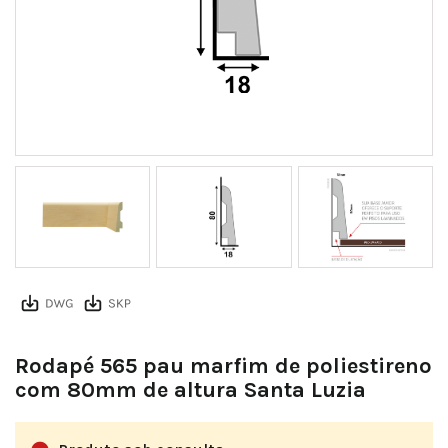
7cbe1eed9c16e6e1d29a9ab183310a503cfa1db7
Rodapé 565 pau marfim de poliestireno
com 80mm de altura Santa Luzia