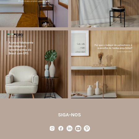
Jul 27
12
0
82
8
santa.luzia
santa.luzia
Você sabe o que é EPD?
Os rodapés de poliestireno
conquistaram espaço na arquitetura
A Declaração Ambiental de Produto
porque unem estética, praticidade e
(Environmental Product Declaration) é
desempenho em um único produto.
um documento internacional que
apresenta os
...
Diferente
...
Jul 21
Jul 20
35
1
31
4
SIGA-NOS