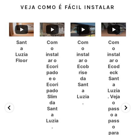
VEJA COMO É FÁCIL INSTALAR
Sant
Com
Com
Com
a
o
o
o
Luzia
instal
instal
instal
Floor
ar o
ar o
ar o
Ecori
Ecob
Ecod
pado
rise
eck
e o
da
Sant
Ecori
Sant
a
pado
a
Luzia
Slim
Luzia
. Veja
da
.
o
Sant
pass
a
o a
Luzia
pass
.
o
para