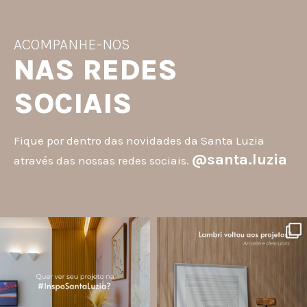
ACOMPANHE-NOS
NAS REDES
SOCIAIS
Fique por dentro das novidades da Santa Luzia
@santa.luzia
através das nossas redes sociais.
santa.luzia
santa.luzia
A #InspoSantaLuzia é um espaço
O lambri é um revestimento versátil
criado para divulgar projetos que
que pode ser usado em meia parede,
utilizam produtos Santa Luzia e
painéis decorativos e diversas
valorizar o trabalho de arquitetos,
composições para valorizar o
designers de
...
ambiente!
...
Jul 28