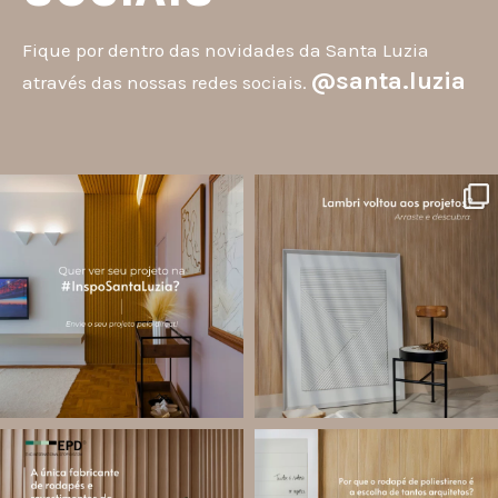
Fique por dentro das novidades da Santa Luzia
@santa.luzia
através das nossas redes sociais.
santa.luzia
santa.luzia
A #InspoSantaLuzia é um espaço
O lambri é um revestimento versátil
criado para divulgar projetos que
que pode ser usado em meia parede,
utilizam produtos Santa Luzia e
painéis decorativos e diversas
valorizar o trabalho de arquitetos,
composições para valorizar o
designers de
...
ambiente!
...
Jul 28
Jul 27
13
0
87
8
santa.luzia
santa.luzia
Você sabe o que é EPD?
Os rodapés de poliestireno
conquistaram espaço na arquitetura