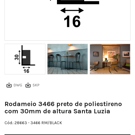
8c5b6ca83150a0e0ff5a79791852702482218aa6
Rodameio 3466 preto de poliestireno
com 30mm de altura Santa Luzia
Cód.: 28663
- 3466 RM/BLACK