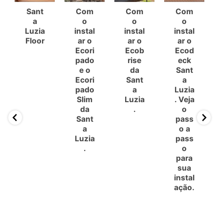
Sant
Com
Com
Com
a
o
o
o
Luzia
instal
instal
instal
Floor
ar o
ar o
ar o
Ecori
Ecob
Ecod
pado
rise
eck
e o
da
Sant
Ecori
Sant
a
pado
a
Luzia
Slim
Luzia
. Veja
da
.
o
Sant
pass
a
o a
Luzia
pass
.
o
para
sua
instal
ação.