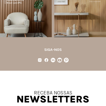
A Declaração Ambiental de Produto
porque unem estética, praticidade e
(Environmental Product Declaration) é
desempenho em um único produto.
um documento internacional que
apresenta os
...
Diferente
...
Jul 21
Jul 20
35
1
31
4
SIGA-NOS
RECEBA NOSSAS
NEWSLETTERS