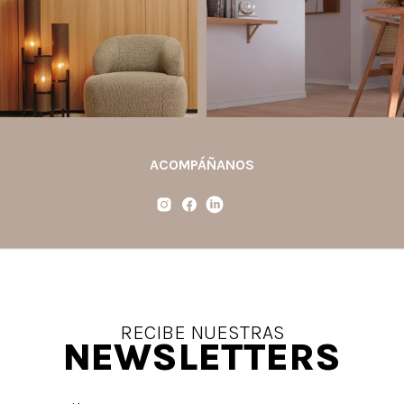
detalles
...
proyecto.
...
Jul 6
Jun 29
2
0
0
0
ACOMPÁÑANOS
RECIBE NUESTRAS
NEWSLETTERS