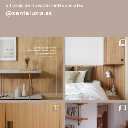
a través de nuestras redes sociales
@santaluzia.es
santaluzia.es
santaluzia.es
Los Zócalos de poliestireno ganaron
¿Querés salir de la cabecera
protagonismo en la arquitectura porque
tradicional? ¡Los Revestimientos de
combinan estética, practicidad y
pared Santa Luzia pueden ser la
desempeño en un solo producto.
solución!
A
...
Líneas como Waves, Gizé y
...
Jul 20
Jul 14
2
0
1
0
santaluzia.es
santaluzia.es
Ecopanel fue diseñado para brindar
¿Zócalo blanco, negro, gris, fendi o
mayor libertad en la creación de
beige? La elección puede cambiar por
paredes decorativas, respaldos de
completo la percepción de un
cama, halls, paneles para TV y
ambiente y aportar aún más valor a tu