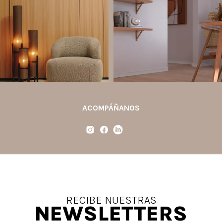
paredes decorativas, respaldos de
completo la percepción de un
cama, halls, paneles para TV y
ambiente y aportar aún más valor a tu
detalles
...
proyecto.
...
Jul 6
Jun 29
2
0
0
0
ACOMPÁÑANOS
RECIBE NUESTRAS
NEWSLETTERS