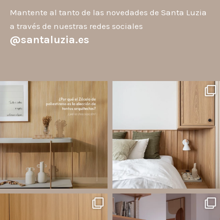
Mantente al tanto de las novedades de Santa Luzia
a través de nuestras redes sociales
@santaluzia.es
santaluzia.es
santaluzia.es
Los Zócalos de poliestireno ganaron
¿Querés salir de la cabecera
protagonismo en la arquitectura porque
tradicional? ¡Los Revestimientos de
combinan estética, practicidad y
pared Santa Luzia pueden ser la
desempeño en un solo producto.
solución!
A
...
Líneas como Waves, Gizé y
...
Jul 20
Jul 14
2
0
1
0
santaluzia.es
santaluzia.es
Ecopanel fue diseñado para brindar
¿Zócalo blanco, negro, gris, fendi o
mayor libertad en la creación de
beige? La elección puede cambiar por