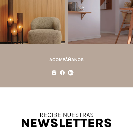
cama, halls, paneles para TV y
ambiente y aportar aún más valor a tu
detalles
...
proyecto.
...
Jul 6
Jun 29
2
0
0
0
ACOMPÁÑANOS
RECIBE NUESTRAS
NEWSLETTERS