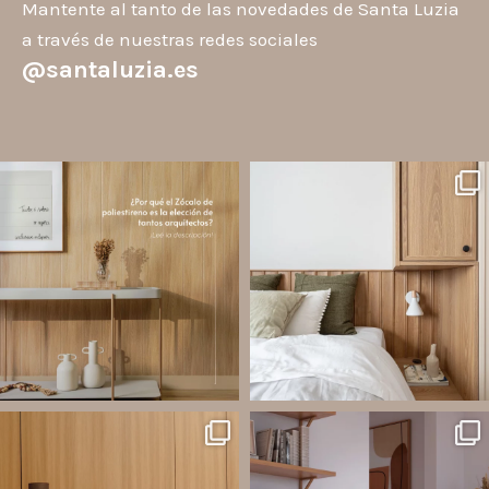
Mantente al tanto de las novedades de Santa Luzia
a través de nuestras redes sociales
@santaluzia.es
santaluzia.es
santaluzia.es
Los Zócalos de poliestireno ganaron
¿Querés salir de la cabecera
protagonismo en la arquitectura porque
tradicional? ¡Los Revestimientos de
combinan estética, practicidad y
pared Santa Luzia pueden ser la
desempeño en un solo producto.
solución!
A
...
Líneas como Waves, Gizé y
...
Jul 20
Jul 14
2
0
1
0
santaluzia.es
santaluzia.es
Ecopanel fue diseñado para brindar
¿Zócalo blanco, negro, gris, fendi o
mayor libertad en la creación de
beige? La elección puede cambiar por
paredes decorativas, respaldos de
completo la percepción de un