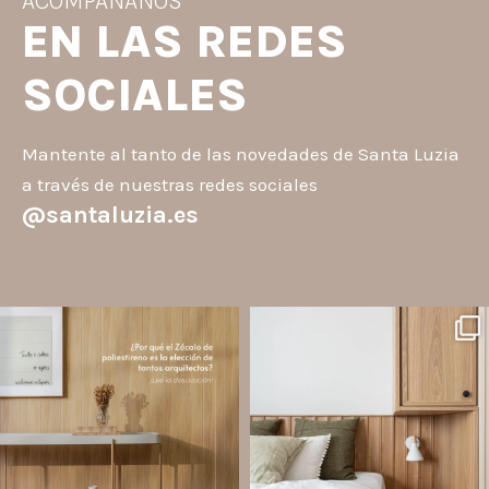
ACOMPÁÑANOS
EN LAS REDES
SOCIALES
Mantente al tanto de las novedades de Santa Luzia
a través de nuestras redes sociales
@santaluzia.es
santaluzia.es
santaluzia.es
Los Zócalos de poliestireno ganaron
¿Querés salir de la cabecera
protagonismo en la arquitectura porque
tradicional? ¡Los Revestimientos de
combinan estética, practicidad y
pared Santa Luzia pueden ser la
desempeño en un solo producto.
solución!
A
...
Líneas como Waves, Gizé y
...
Jul 20
Jul 14
2
0
1
0