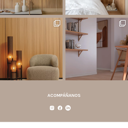
santaluzia.es
santaluzia.es
Ecopanel fue diseñado para brindar
¿Zócalo blanco, negro, gris, fendi o
mayor libertad en la creación de
beige? La elección puede cambiar por
paredes decorativas, respaldos de
completo la percepción de un
cama, halls, paneles para TV y
ambiente y aportar aún más valor a tu
detalles
...
proyecto.
...
Jul 6
Jun 29
2
0
0
0
ACOMPÁÑANOS