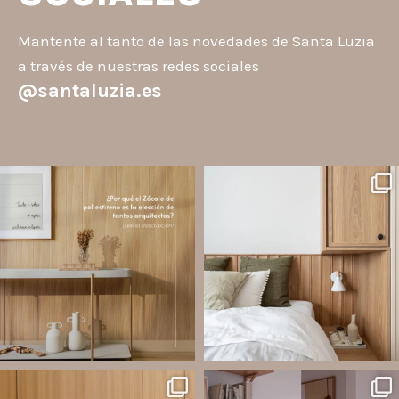
Mantente al tanto de las novedades de Santa Luzia
a través de nuestras redes sociales
@santaluzia.es
santaluzia.es
santaluzia.es
Los Zócalos de poliestireno ganaron
¿Querés salir de la cabecera
protagonismo en la arquitectura porque
tradicional? ¡Los Revestimientos de
combinan estética, practicidad y
pared Santa Luzia pueden ser la
desempeño en un solo producto.
solución!
A
...
Líneas como Waves, Gizé y
...
Jul 20
Jul 14
2
0
1
0
santaluzia.es
santaluzia.es