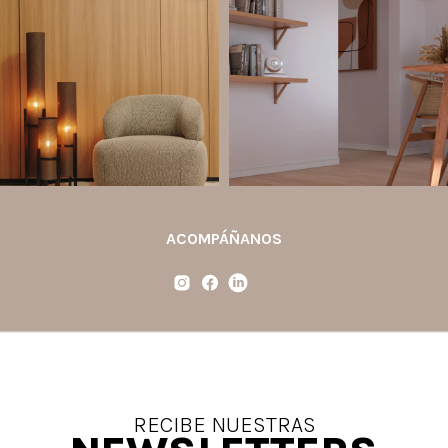
Ecopanel fue diseñado para brindar
¿Zócalo blanco, negro, gris, fendi o
mayor libertad en la creación de
beige? La elección puede cambiar por
paredes decorativas, respaldos de
completo la percepción de un
cama, halls, paneles para TV y
ambiente y aportar aún más valor a tu
detalles
...
proyecto.
...
Jul 6
Jun 29
2
0
0
0
ACOMPÁÑANOS
RECIBE NUESTRAS