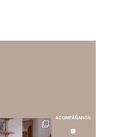
ACOMPÁÑANOS
santaluzia.es
calo blanco, negro, gris, fendi
o beige? La elección puede