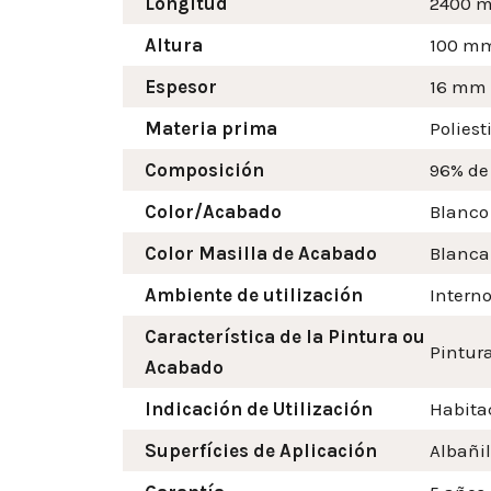
Longitud
2400 
Altura
100
m
Espesor
16 mm
Materia prima
Poliest
Composición
96% de
Color/Acabado
Blanco
Color Masilla de Acabado
Blanca
Ambiente de utilización
Intern
Característica de la Pintura ou
Pintura
Acabado
Indicación de Utilización
Habitac
Superfícies de Aplicación
Albañil