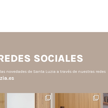
 REDES SOCIALES
las novedades de Santa Luzia a través de nuestras redes
zia.es
santaluzia.es
santaluzia.es
o
¿Querés salir de la cabecera
Ecopanel fue diseñado para
¿Zó
a
tradicional? ¡Los Revestimientos
brindar mayor libertad en la