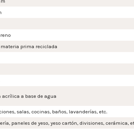
mm
m
ireno
 materia prima reciclada
o
 acrílica a base de agua
iones, salas, cocinas, baños, lavanderías, etc.
ería, paneles de yeso, yeso cartón, divisiones, cerámica, et