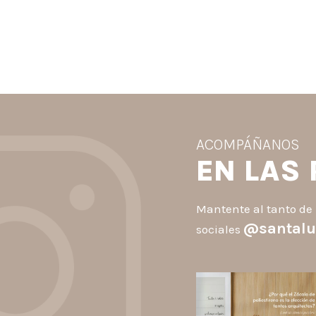
ACOMPÁÑANOS
EN LAS
Mantente al tanto de 
@santalu
sociales
santaluzia.es
Los Zócalos de poliestiren
ganaron protagonismo en l