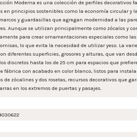
cción Moderna es una colección de perfiles decorativos fa
 en principios sostenibles como la economía circular y la 
marcos y guardasillas que agregan modernidad a las pared
ores. Aunque se utilizan principalmente como zócalos y c
tamente para crear ornamentaciones especiales como las b
rnisas, lo que evita la necesidad de utilizar yeso. La vari
con diferentes superficies, grosores y alturas, que van de
s discretos hasta los de 25 cm para espacios que prefieren
e fábrica con acabado en color blanco, listos para instal
s de zócalines y dos rosetas, recursos decorativos que g
arras en los extremos de puertas y pasajes.
4030622