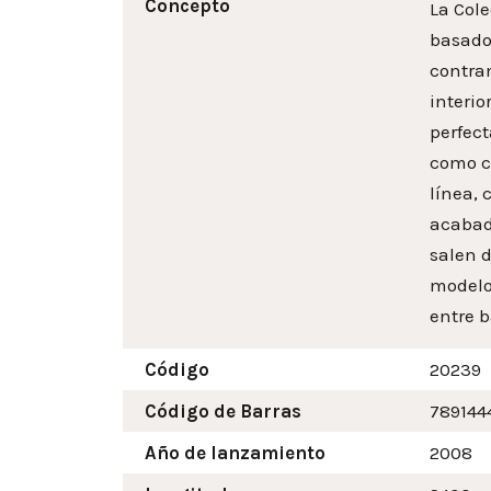
Concepto
La Cole
basados
contra
interi
perfec
como co
línea, 
acabado
salen d
modelo
entre b
Código
20239
Código de Barras
789144
Año de lanzamiento
2008