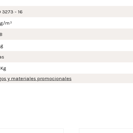
 3273 - 16
mg/m³
B
Kg
as
 Kg
gos y materiales promocionales