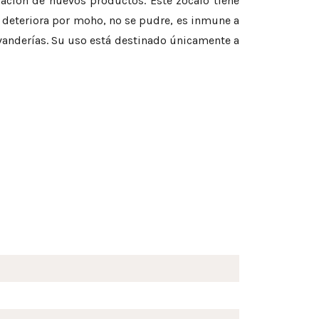
icación de nuevos productos. Este zócalo tiene
e deteriora por moho, no se pudre, es inmune a
vanderías. Su uso está destinado únicamente a