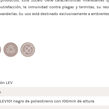
oductos. Este zócalo tiene características interesantes 
putrefacción, la inmunidad contra plagas y termitas, su res
nderías. Su uso está destinado exclusivamente a ambientes i
ión LEV
s
 LEV101 negro de poliestireno con 100mm de altura