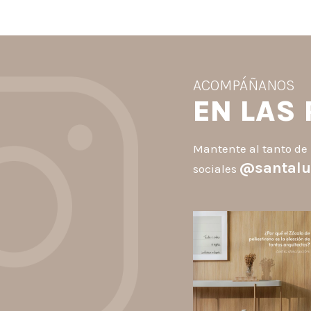
ACOMPÁÑANOS
EN LAS
Mantente al tanto de 
@santalu
sociales
santaluzia.es
Los Zócalos de poliestiren
ganaron protagonismo en l
arquitectura porque combin
estética, practicidad y
desempeño en un solo produc
A
...