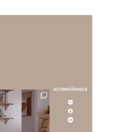
ACOMPÁÑANOS
santaluzia.es
calo blanco, negro, gris, fendi
o beige? La elección puede
cambiar por completo la
ercepción de un ambiente y
aportar aún más valor a tu
proyecto.
...
Jun 29