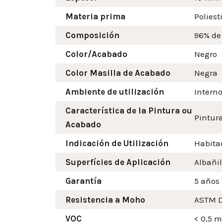
Materia prima
Poliest
Composición
96% de
Color/Acabado
Negro
Color Masilla de Acabado
Negra
Ambiente de utilización
Intern
Característica de la Pintura ou
Pintura
Acabado
Indicación de Utilización
Habitac
Superfícies de Aplicación
Albañil
Garantía
5 años
Resistencia a Moho
ASTM D
VOC
< 0,5 