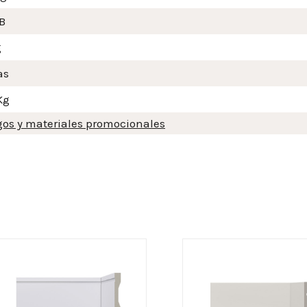
B
g
as
Kg
gos y materiales promocionales