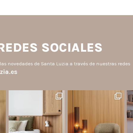
 REDES SOCIALES
las novedades de Santa Luzia a través de nuestras redes
zia.es
santaluzia.es
santaluzia.es
o
¿Querés salir de la cabecera
Ecopanel fue diseñado para
¿Zó
a
tradicional? ¡Los Revestimientos
brindar mayor libertad en la
an
de pared Santa Luzia pueden ser
creación de paredes decorativas,
la solución!
respaldos de cama, halls, paneles
p
to.
para TV y detalles
...
Líneas como Waves, Gizé y
...
Jul 6
Jul 14
2
0