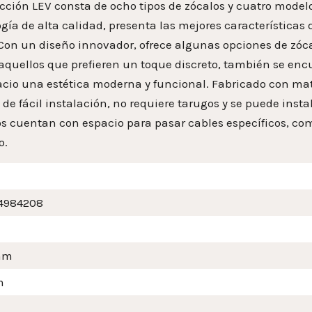
cción LEV consta de ocho tipos de zócalos y cuatro model
ogía de alta calidad, presenta las mejores característic
 Con un diseño innovador, ofrece algunas opciones de zóc
aquellos que prefieren un toque discreto, también se enc
cio una estética moderna y funcional. Fabricado con mater
y de fácil instalación, no requiere tarugos y se puede inst
 cuentan con espacio para pasar cables específicos, como 
o.
4984208
mm
m