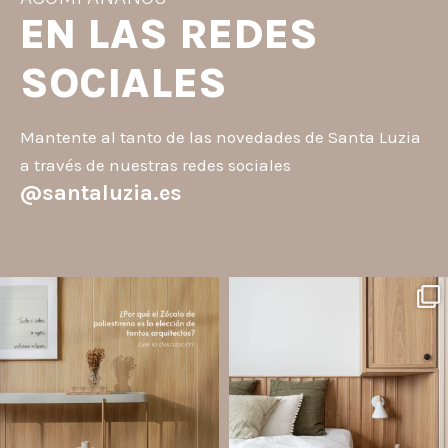
EN LAS REDES
SOCIALES
Mantente al tanto de las novedades de Santa Luzia
a través de nuestras redes sociales
@santaluzia.es
santaluzia.es
santaluzia.es
Los Zócalos de poliestireno ganaron
¿Querés salir de la cabecera
protagonismo en la arquitectura porque
tradicional? ¡Los Revestimientos de
combinan estética, practicidad y
pared Santa Luzia pueden ser la
desempeño en un solo producto.
solución!
A
...
Líneas como Waves, Gizé y
...
Jul 20
Jul 14
2
0
1
0