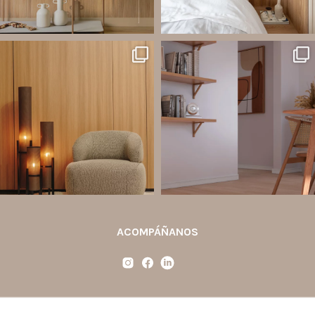
santaluzia.es
santaluzia.es
Ecopanel fue diseñado para brindar
¿Zócalo blanco, negro, gris, fendi o
mayor libertad en la creación de
beige? La elección puede cambiar por
paredes decorativas, respaldos de
completo la percepción de un
cama, halls, paneles para TV y
ambiente y aportar aún más valor a tu
detalles
...
proyecto.
...
Jul 6
Jun 29
2
0
0
0
ACOMPÁÑANOS