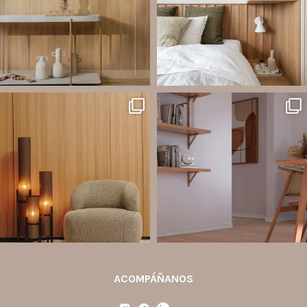
A
...
Líneas como Waves, Gizé y
...
Jul 20
Jul 14
2
0
1
0
santaluzia.es
santaluzia.es
Ecopanel fue diseñado para brindar
¿Zócalo blanco, negro, gris, fendi o
mayor libertad en la creación de
beige? La elección puede cambiar por
paredes decorativas, respaldos de
completo la percepción de un
cama, halls, paneles para TV y
ambiente y aportar aún más valor a tu
detalles
...
proyecto.
...
Jul 6
Jun 29
2
0
0
0
ACOMPÁÑANOS