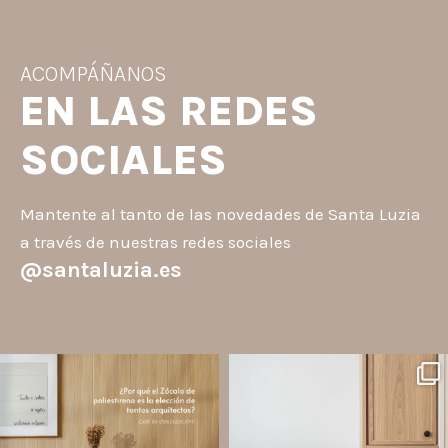
ACOMPÁÑANOS
EN LAS REDES
SOCIALES
Mantente al tanto de las novedades de Santa Luzia
a través de nuestras redes sociales
@santaluzia.es
santaluzia.es
santaluzia.es
Los Zócalos de poliestireno ganaron
¿Querés salir de la cabecera
protagonismo en la arquitectura porque
tradicional? ¡Los Revestimientos de
combinan estética, practicidad y
pared Santa Luzia pueden ser la
desempeño en un solo producto.
solución!