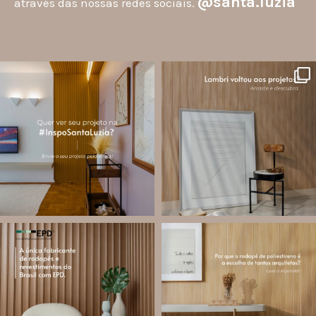
@santa.luzia
através das nossas redes sociais.
santa.luzia
santa.luzia
A #InspoSantaLuzia é um espaço
O lambri é um revestimento versátil
criado para divulgar projetos que
que pode ser usado em meia parede,
utilizam produtos Santa Luzia e
painéis decorativos e diversas
valorizar o trabalho de arquitetos,
composições para valorizar o
designers de
...
ambiente!
...
Jul 28
Jul 27
13
0
87
8
santa.luzia
santa.luzia
Você sabe o que é EPD?
Os rodapés de poliestireno
conquistaram espaço na arquitetura
A Declaração Ambiental de Produto
porque unem estética, praticidade e
(Environmental Product Declaration) é
desempenho em um único produto.
um documento internacional que
apresenta os
...
Diferente
...