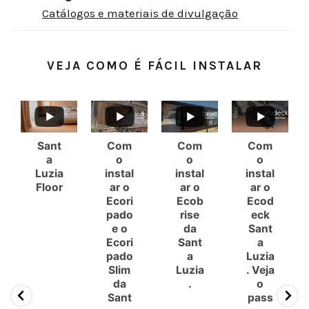
Catálogos e materiais de divulgação
VEJA COMO É FÁCIL INSTALAR
Sant
Com
Com
Com
a
o
o
o
Luzia
instal
instal
instal
Floor
ar o
ar o
ar o
Ecori
Ecob
Ecod
pado
rise
eck
e o
da
Sant
Ecori
Sant
a
pado
a
Luzia
Slim
Luzia
. Veja
da
.
o
Sant
pass