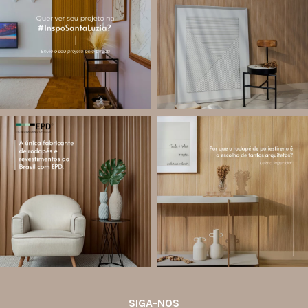
utilizam produtos Santa Luzia e
painéis decorativos e diversas
valorizar o trabalho de arquitetos,
composições para valorizar o
designers de
...
ambiente!
...
Jul 28
Jul 27
13
0
87
8
santa.luzia
santa.luzia
Você sabe o que é EPD?
Os rodapés de poliestireno
conquistaram espaço na arquitetura
A Declaração Ambiental de Produto
porque unem estética, praticidade e
(Environmental Product Declaration) é
desempenho em um único produto.
um documento internacional que
apresenta os
...
Diferente
...
Jul 21
Jul 20
35
1
31
4
SIGA-NOS