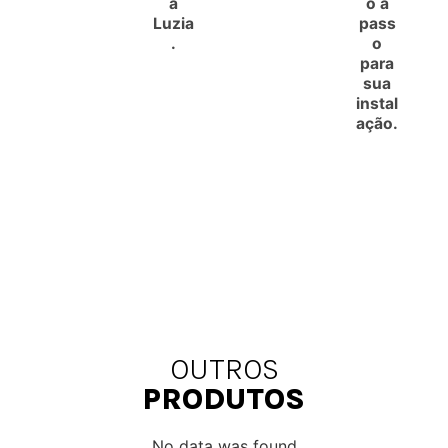
a
o a
Luzia
pass
.
o
para
sua
instal
ação.
OUTROS
PRODUTOS
No data was found