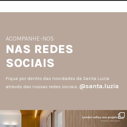
ACOMPANHE-NOS
NAS REDES
SOCIAIS
Fique por dentro das novidades da Santa Luzia
@santa.luzia
através das nossas redes sociais.
santa.luzia
santa.luzia
A #InspoSantaLuzia é um espaço
O lambri é um revestimento versátil
criado para divulgar projetos que
que pode ser usado em meia parede,