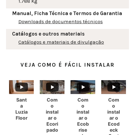
1.788 Kg
Manual, Ficha Técnica e Termos de Garantia
Downloads de documentos técnicos
Catálogos e outros materiais
Catálogos e materiais de divulgação
VEJA COMO É FÁCIL INSTALAR
Sant
Com
Com
Com
a
o
o
o
Luzia
instal
instal
instal
Floor
ar o
ar o
ar o
Ecori
Ecob
Ecod
pado
rise
eck