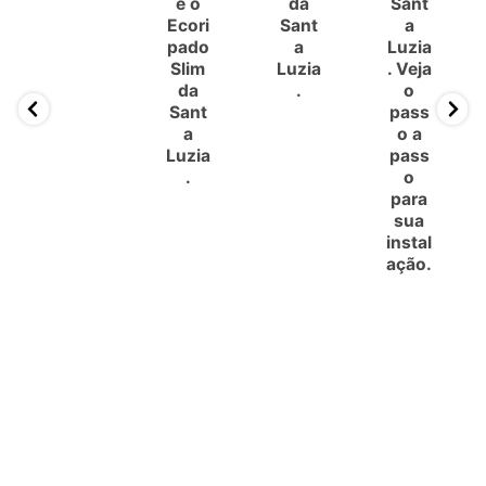
e o
da
Sant
Ecori
Sant
a
pado
a
Luzia
Slim
Luzia
. Veja
da
.
o
Sant
pass
a
o a
Luzia
pass
.
o
para
sua
instal
ação.