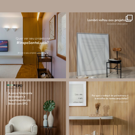
santa.luzia
santa.luzia
A #InspoSantaLuzia é um espaço
O lambri é um revestimento versátil
criado para divulgar projetos que
que pode ser usado em meia parede,
utilizam produtos Santa Luzia e
painéis decorativos e diversas
valorizar o trabalho de arquitetos,
composições para valorizar o
designers de
...
ambiente!
...
Jul 28
Jul 27
13
0
87
8
santa.luzia
santa.luzia
Você sabe o que é EPD?
Os rodapés de poliestireno
conquistaram espaço na arquitetura
A Declaração Ambiental de Produto
porque unem estética, praticidade e
(Environmental Product Declaration) é
desempenho em um único produto.
um documento internacional que
apresenta os
...
Diferente
...
Jul 21
Jul 20
35
1
31
4