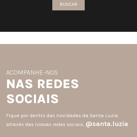
BUSCAR
ACOMPANHE-NOS
NAS REDES
SOCIAIS
Fique por dentro das novidades da Santa Luzia
@santa.luzia
através das nossas redes sociais.