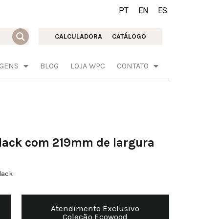
PT
EN
ES
CALCULADORA
CATÁLOGO
AGENS
BLOG
LOJA WPC
CONTATO
lack com 219mm de largura
lack
Atendimento Exclusivo
Coleção Ecowood