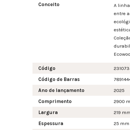
Conceito
A linh
entre 
ecológ
estéti
Coleçã
durabi
Ecowoo
Código
231073
Código de Barras
789144
Ano de lançamento
2025
Comprimento
2900 
Largura
219
m
Espessura
25 mm