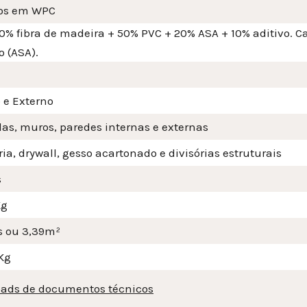
os em WPC
0% fibra de madeira + 50% PVC + 20% ASA + 10% aditivo. Ca
o (ASA).
 e Externo
as, muros, paredes internas e externas
ia, drywall, gesso acartonado e divisórias estruturais
s
Kg
s ou 3,39m²
Kg
ads de documentos técnicos