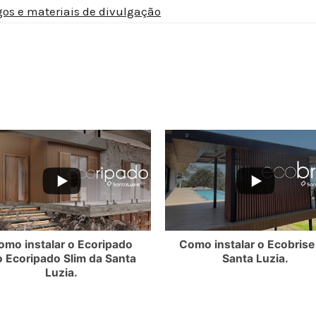
gos e materiais de divulgação
3VOdXdvUy4wMTYxQzVBRDI1NEVDQUZE
3ZXlpVS1YZl9FMEQ3NjNWMllmTkdRR2NMQ3VOdXdvUy4wNEU1MTI4NkZ
YouTube Video UEx3ZXlpVS1YZl9FMEQ3NjNW
YouT
omo instalar o Ecoripado
Como instalar o Ecobrise
o Ecoripado Slim da Santa
Santa Luzia.
Luzia.