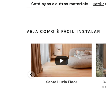
Catálogos e outros materiais
Catálo
VEJA COMO É FÁCIL INSTALAR
BMzlBQzQzRjQ0QkQy
FMEQ3NjNWMllmTkdRR2NMQ3VOdXdvUy4zMUEyMkQwOTk0NTg4MDgw
YouTube Video UEx3ZXlpVS1YZl9FMEQ3NjNWMllmTkdRR2NMQ
YouTube Video UEx
ossui oito
Santa Luzia Floor
C
és e quatro
e 
uarnições.