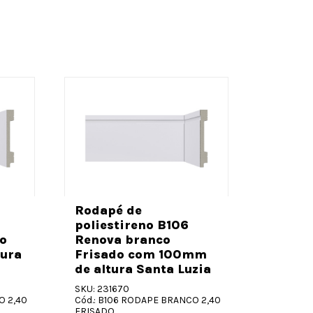
Rodapé
polies
Rodapé de
Renova
poliestireno B106
com 70
o
Renova branco
Santa 
ura
Frisado com 100mm
de altura Santa Luzia
SKU: 2316
Cód.: B7
SKU: 231670
LISO
O 2,40
Cód.: B106 RODAPE BRANCO 2,40
FRISADO