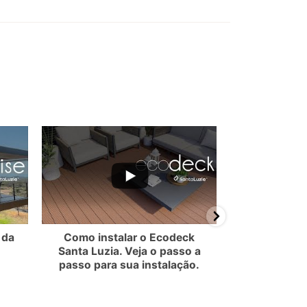
EMzVBN0JF
MllmTkdRR2NMQ3VOdXdvUy5CQkEwRDA0MDkwNUM2MDY1
ube Video UEx3ZXlpVS1YZl9FMEQ3NjNWMllmTkdRR2NMQ3VOdXdvU
YouTube Video UEx3ZXlpVS1Y
 da
Como instalar o Ecodeck
Como 
Santa Luzia. Veja o passo a
revestimen
passo para sua instalação.
San