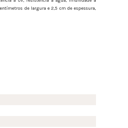
ência a UV, resistência à água, imunidade a
entímetros de largura e 2,5 cm de espessura,