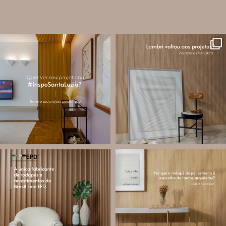
santa.luzia
santa.luzia
A #InspoSantaLuzia é um espaço
O lambri é um revestimento versátil
criado para divulgar projetos que
que pode ser usado em meia parede,
utilizam produtos Santa Luzia e
painéis decorativos e diversas
valorizar o trabalho de arquitetos,
composições para valorizar o
designers de
...
ambiente!
...
Jul 28
Jul 27
13
0
86
8
santa.luzia
santa.luzia
Você sabe o que é EPD?
Os rodapés de poliestireno
conquistaram espaço na arquitetura
A Declaração Ambiental de Produto
porque unem estética, praticidade e
(Environmental Product Declaration) é
desempenho em um único produto.
um documento internacional que
apresenta os
...
Diferente
...
Jul 21
Jul 20