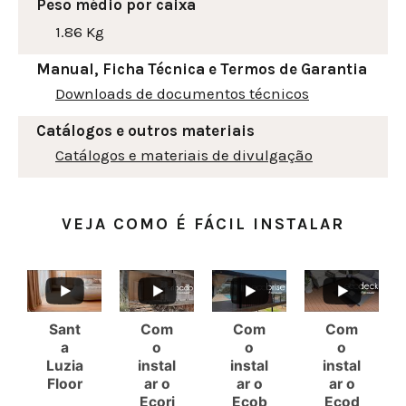
Peso médio por caixa
1.86 Kg
Manual, Ficha Técnica e Termos de Garantia
Downloads de documentos técnicos
Catálogos e outros materiais
Catálogos e materiais de divulgação
VEJA COMO É FÁCIL INSTALAR
Sant
Com
Com
Com
a
o
o
o
Luzia
instal
instal
instal
Floor
ar o
ar o
ar o
Ecori
Ecob
Ecod