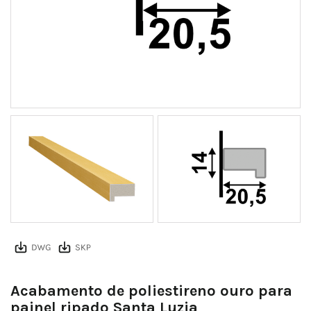
baf2a73d45e531ed463c02c79c8eaf23e90c3940
Acabamento de poliestireno ouro para
painel ripado Santa Luzia