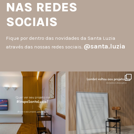
NAS REDES
SOCIAIS
Fique por dentro das novidades da Santa Luzia
@santa.luzia
através das nossas redes sociais.
santa.luzia
santa.luzia
A #InspoSantaLuzia é um espaço
O lambri é um revestimento versátil
criado para divulgar projetos que
que pode ser usado em meia parede,
utilizam produtos Santa Luzia e
painéis decorativos e diversas
valorizar o trabalho de arquitetos,
composições para valorizar o
designers de
...
ambiente!
...
Jul 28
Jul 27
13
0
86
8