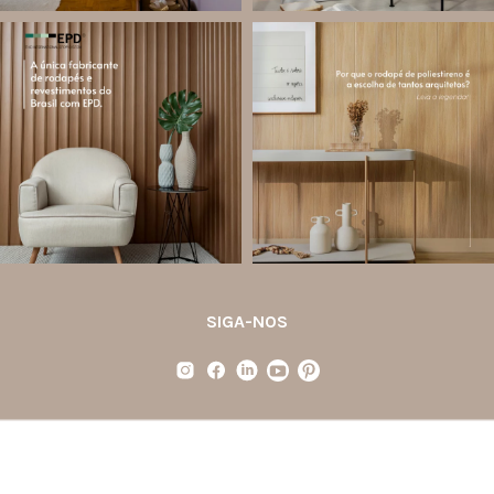
santa.luzia
santa.luzia
Você sabe o que é EPD?
Os rodapés de poliestireno
conquistaram espaço na arquitetura
A Declaração Ambiental de Produto
porque unem estética, praticidade e
(Environmental Product Declaration) é
desempenho em um único produto.
um documento internacional que
apresenta os
...
Diferente
...
Jul 21
Jul 20
35
1
31
4
SIGA-NOS