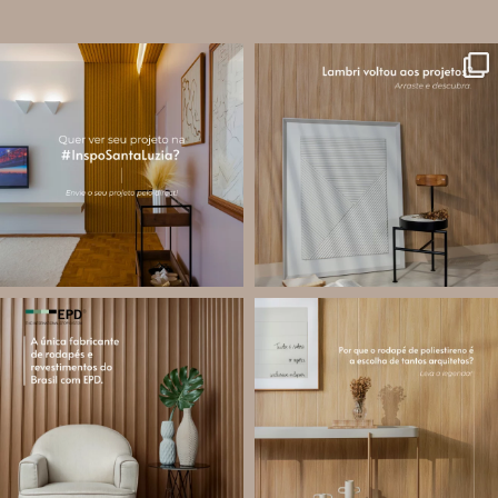
santa.luzia
santa.luzia
A #InspoSantaLuzia é um espaço
O lambri é um revestimento versátil
criado para divulgar projetos que
que pode ser usado em meia parede,
utilizam produtos Santa Luzia e
painéis decorativos e diversas
valorizar o trabalho de arquitetos,
composições para valorizar o
designers de
...
ambiente!
...
Jul 28
Jul 27
13
0
87
8
santa.luzia
santa.luzia
Você sabe o que é EPD?
Os rodapés de poliestireno
conquistaram espaço na arquitetura
A Declaração Ambiental de Produto
porque unem estética, praticidade e
(Environmental Product Declaration) é
desempenho em um único produto.
um documento internacional que
apresenta os
...
Diferente
...
Jul 21
Jul 20
35
1
31
4