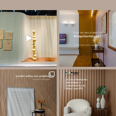
santa.luzia
santa.luzia
À primeira vista, ele pode até parecer
A #InspoSantaLuzia é um espaço
apenas um perfil. Mas o VersaLED foi
criado para divulgar projetos que
pensado para assumir diferentes
utilizam produtos Santa Luzia e
funções dentro do projeto
valorizar o trabalho de arquitetos,
designers de
...
Ele
...
Jul 28
Ago 9
14
0
24
3
santa.luzia
santa.luzia
O lambri é um revestimento versátil
Você sabe o que é EPD?
que pode ser usado em meia parede,
painéis decorativos e diversas
A Declaração Ambiental de Produto
composições para valorizar o
(Environmental Product Declaration) é
ambiente!
um documento internacional que
...
apresenta os
...
Jul 27
Jul 21
87
8
35
1