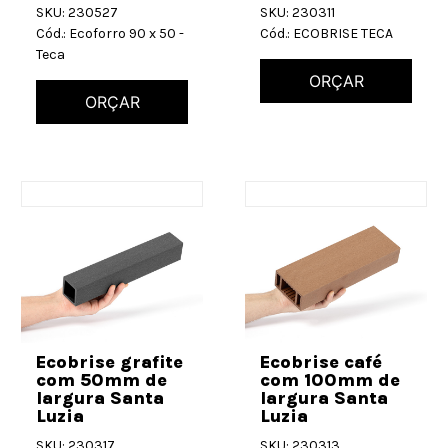
SKU: 230527
SKU: 230311
Cód.: Ecoforro 90 x 50 -
Cód.: ECOBRISE TECA
Teca
ORÇAR
ORÇAR
Ecobrise grafite
Ecobrise café
com 50mm de
com 100mm de
largura Santa
largura Santa
Luzia
Luzia
SKU: 230317
SKU: 230313