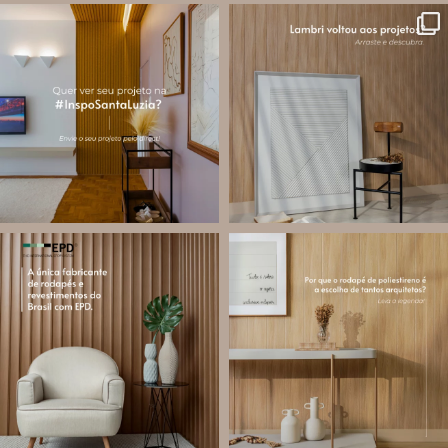
santa.luzia
santa.luzia
A #InspoSantaLuzia é um espaço
O lambri é um revestimento versátil
criado para divulgar projetos que
que pode ser usado em meia parede,
utilizam produtos Santa Luzia e
painéis decorativos e diversas
valorizar o trabalho de arquitetos,
composições para valorizar o
designers de
...
ambiente!
...
Jul 28
Jul 27
13
0
86
8
santa.luzia
santa.luzia
Você sabe o que é EPD?
Os rodapés de poliestireno
conquistaram espaço na arquitetura
A Declaração Ambiental de Produto
porque unem estética, praticidade e
(Environmental Product Declaration) é
desempenho em um único produto.
um documento internacional que
apresenta os
...
Diferente
...
Jul 21
Jul 20
35
1
31
4