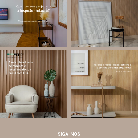
valorizar o trabalho de arquitetos,
composições para valorizar o
designers de
...
ambiente!
...
Jul 28
Jul 27
13
0
86
8
santa.luzia
santa.luzia
Você sabe o que é EPD?
Os rodapés de poliestireno
conquistaram espaço na arquitetura
A Declaração Ambiental de Produto
porque unem estética, praticidade e
(Environmental Product Declaration) é
desempenho em um único produto.
um documento internacional que
apresenta os
...
Diferente
...
Jul 21
Jul 20
35
1
31
4
SIGA-NOS