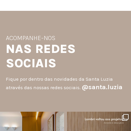
ACOMPANHE-NOS
NAS REDES
SOCIAIS
Fique por dentro das novidades da Santa Luzia
@santa.luzia
através das nossas redes sociais.
santa.luzia
santa.luzia
A #InspoSantaLuzia é um espaço
O lambri é um revestimento versátil
criado para divulgar projetos que
que pode ser usado em meia parede,
utilizam produtos Santa Luzia e
painéis decorativos e diversas