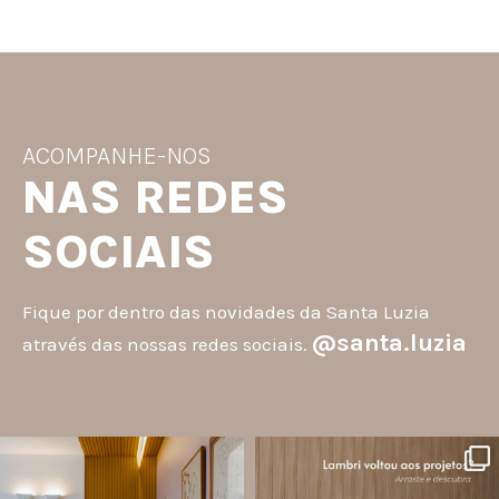
ACOMPANHE-NOS
NAS REDES
SOCIAIS
Fique por dentro das novidades da Santa Luzia
@santa.luzia
através das nossas redes sociais.
santa.luzia
santa.luzia
A #InspoSantaLuzia é um espaço
O lambri é um revestimento versátil
criado para divulgar projetos que
que pode ser usado em meia parede,