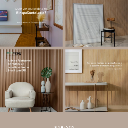
utilizam produtos Santa Luzia e
painéis decorativos e diversas
valorizar o trabalho de arquitetos,
composições para valorizar o
designers de
...
ambiente!
...
Jul 28
Jul 27
13
0
86
8
santa.luzia
santa.luzia
Você sabe o que é EPD?
Os rodapés de poliestireno
conquistaram espaço na arquitetura
A Declaração Ambiental de Produto
porque unem estética, praticidade e
(Environmental Product Declaration) é
desempenho em um único produto.
um documento internacional que
apresenta os
...
Diferente
...
Jul 21
Jul 20
35
1
31
4
SIGA-NOS