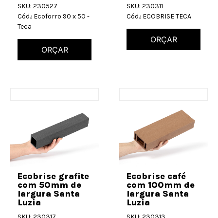
SKU: 230527
SKU: 230311
Cód.: Ecoforro 90 x 50 -
Cód.: ECOBRISE TECA
Teca
ORÇAR
ORÇAR
Ecobrise grafite
Ecobrise café
com 50mm de
com 100mm de
largura Santa
largura Santa
Luzia
Luzia
SKU: 230317
SKU: 230313