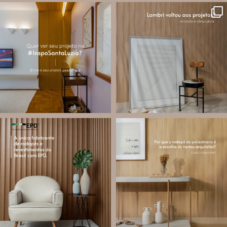
santa.luzia
santa.luzia
A #InspoSantaLuzia é um espaço
O lambri é um revestimento versátil
criado para divulgar projetos que
que pode ser usado em meia parede,
utilizam produtos Santa Luzia e
painéis decorativos e diversas
valorizar o trabalho de arquitetos,
composições para valorizar o
designers de
...
ambiente!
...
Jul 28
Jul 27
14
0
87
8
santa.luzia
santa.luzia
Você sabe o que é EPD?
Os rodapés de poliestireno
conquistaram espaço na arquitetura
A Declaração Ambiental de Produto
porque unem estética, praticidade e
(Environmental Product Declaration) é
desempenho em um único produto.
um documento internacional que
apresenta os
...
Diferente
...
Jul 21
Jul 20
35
1
31
4