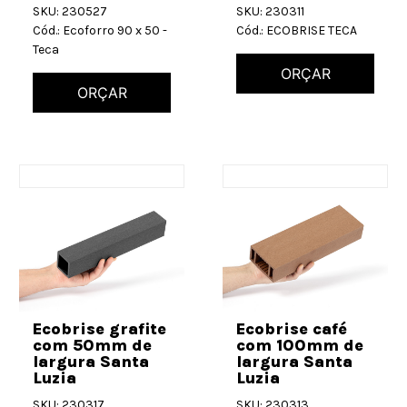
SKU: 230527
SKU: 230311
Cód.: Ecoforro 90 x 50 -
Cód.: ECOBRISE TECA
Teca
ORÇAR
ORÇAR
Ecobrise grafite
Ecobrise café
com 50mm de
com 100mm de
largura Santa
largura Santa
Luzia
Luzia
SKU: 230317
SKU: 230313