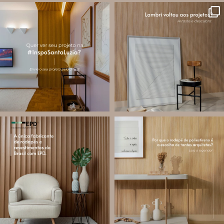
santa.luzia
santa.luzia
A #InspoSantaLuzia é um espaço
O lambri é um revestimento versátil
criado para divulgar projetos que
que pode ser usado em meia parede,
utilizam produtos Santa Luzia e
painéis decorativos e diversas
valorizar o trabalho de arquitetos,
composições para valorizar o
designers de
...
ambiente!
...
Jul 28
Jul 27
13
0
87
8
santa.luzia
santa.luzia
Você sabe o que é EPD?
Os rodapés de poliestireno
conquistaram espaço na arquitetura
A Declaração Ambiental de Produto
porque unem estética, praticidade e
(Environmental Product Declaration) é
desempenho em um único produto.
um documento internacional que
apresenta os
...
Diferente
...
Jul 21
Jul 20
35
1
31
4