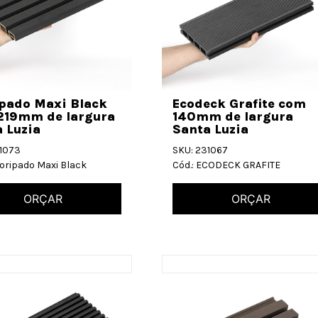
ipado Maxi Black
Ecodeck Grafite com
219mm de largura
140mm de largura
 Luzia
Santa Luzia
31073
SKU: 231067
coripado Maxi Black
Cód.: ECODECK GRAFITE
ORÇAR
ORÇAR