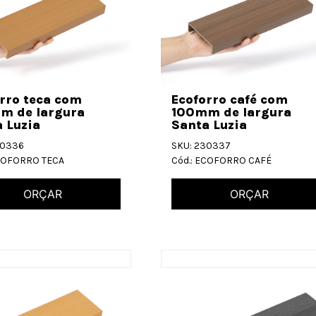
rro teca com
Ecoforro café com
m de largura
100mm de largura
 Luzia
Santa Luzia
30336
SKU: 230337
ECOFORRO TECA
Cód.: ECOFORRO CAFÉ
ORÇAR
ORÇAR