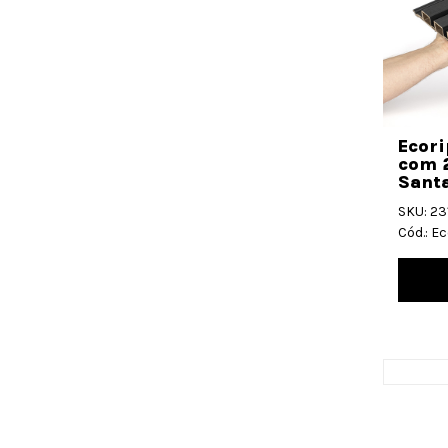
Ecor
com 
Santa
SKU: 2
Cód.: E