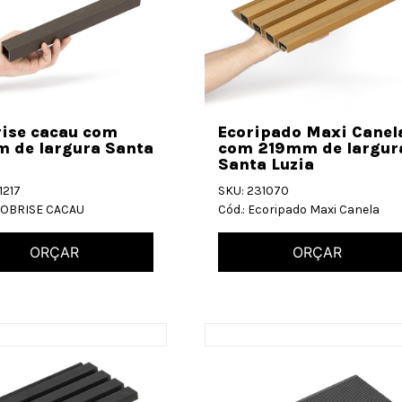
rise cacau com
Ecoripado Maxi Canel
 de largura Santa
com 219mm de largur
Santa Luzia
1217
SKU: 231070
ECOBRISE CACAU
Cód.: Ecoripado Maxi Canela
ORÇAR
ORÇAR