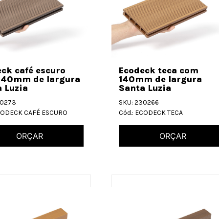
ck café escuro
Ecodeck teca com
140mm de largura
140mm de largura
 Luzia
Santa Luzia
30273
SKU: 230266
ECODECK CAFÉ ESCURO
Cód.: ECODECK TECA
ORÇAR
ORÇAR