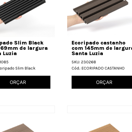
pado Slim Black
Ecoripado castanho
169mm de largura
com 145mm de largur
 Luzia
Santa Luzia
31085
SKU: 230268
coripado Slim Black
Cód.: ECORIPADO CASTANHO
ORÇAR
ORÇAR