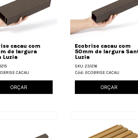
rise cacau com
Ecobrise cacau com
m de largura
50mm de largura San
 Luzia
Luzia
1215
SKU: 231216
ECOBRISE CACAU
Cód.: ECOBRISE CACAU
ORÇAR
ORÇAR