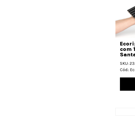
Ecori
com 
Santa
SKU: 2
Cód.: E