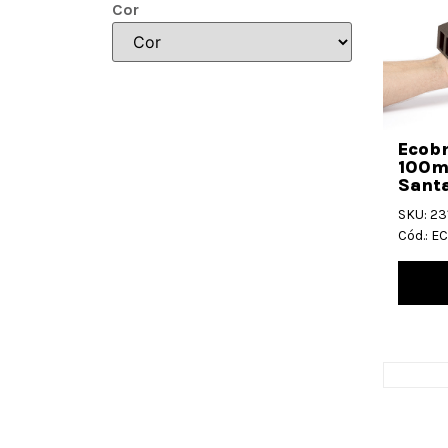
Cor
Ecob
100m
Santa
SKU: 23
Cód.: 