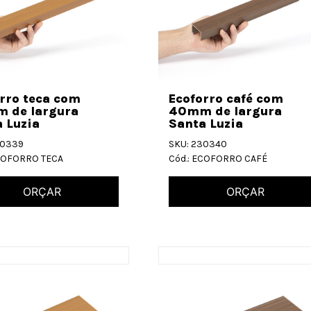
rro teca com
Ecoforro café com
 de largura
40mm de largura
 Luzia
Santa Luzia
30339
SKU: 230340
ECOFORRO TECA
Cód.: ECOFORRO CAFÉ
ORÇAR
ORÇAR