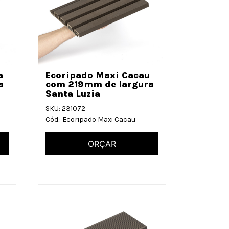
a
Ecoripado Maxi Cacau
a
com 219mm de largura
Santa Luzia
SKU: 231072
Cód.: Ecoripado Maxi Cacau
ORÇAR