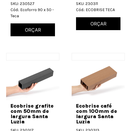
SKU: 230527
SKU: 230311
Cód.: Ecoforro 90 x 50 -
Cód.: ECOBRISE TECA
Teca
ORÇAR
ORÇAR
Ecobrise grafite
Ecobrise café
com 50mm de
com 100mm de
largura Santa
largura Santa
Luzia
Luzia
SKU: 230317
SKU: 230313