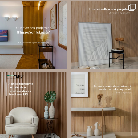
santa.luzia
santa.luzia
A #InspoSantaLuzia é um espaço
O lambri é um revestimento versátil
criado para divulgar projetos que
que pode ser usado em meia parede,
utilizam produtos Santa Luzia e
painéis decorativos e diversas
valorizar o trabalho de arquitetos,
composições para valorizar o
designers de
...
ambiente!
...
Jul 28
Jul 27
13
0
87
8
santa.luzia
santa.luzia
Você sabe o que é EPD?
Os rodapés de poliestireno
conquistaram espaço na arquitetura
A Declaração Ambiental de Produto
porque unem estética, praticidade e
(Environmental Product Declaration) é
desempenho em um único produto.
um documento internacional que
apresenta os
...
Diferente
...
Jul 21
Jul 20
35
1
31
4