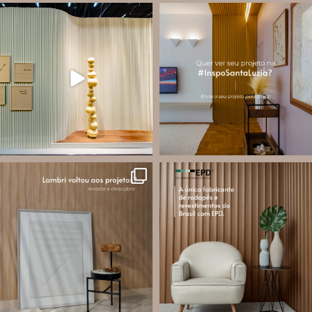
santa.luzia
santa.luzia
À primeira vista, ele pode até parecer
A #InspoSantaLuzia é um espaço
apenas um perfil. Mas o VersaLED foi
criado para divulgar projetos que
pensado para assumir diferentes
utilizam produtos Santa Luzia e
funções dentro do projeto
valorizar o trabalho de arquitetos,
designers de
...
Ele
...
Jul 28
Ago 9
14
0
25
3
santa.luzia
santa.luzia
O lambri é um revestimento versátil
Você sabe o que é EPD?
que pode ser usado em meia parede,
painéis decorativos e diversas
A Declaração Ambiental de Produto
composições para valorizar o
(Environmental Product Declaration) é
ambiente!
um documento internacional que
...
apresenta os
...
Jul 27
Jul 21
87
8
35
1