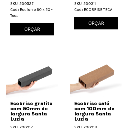
SKU: 230527
SKU: 230311
Cód.: Ecoforro 90 x 50 -
Cód.: ECOBRISE TECA
Teca
ORÇAR
ORÇAR
Ecobrise grafite
Ecobrise café
com 50mm de
com 100mm de
largura Santa
largura Santa
Luzia
Luzia
SKU: 230317
SKU: 230313