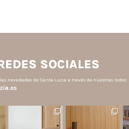
 REDES SOCIALES
las novedades de Santa Luzia a través de nuestras redes
zia.es
santaluzia.es
santaluzia.es
o
¿Querés salir de la cabecera
Ecopanel fue diseñado para
¿Zó
a
tradicional? ¡Los Revestimientos
brindar mayor libertad en la
an
de pared Santa Luzia pueden ser
creación de paredes decorativas,
la solución!
respaldos de cama, halls, paneles
p