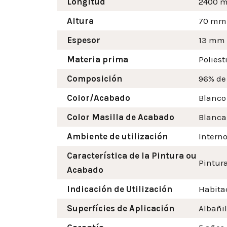
Longitud
2400 
Altura
70
mm
Espesor
13 mm
Materia prima
Poliest
Composición
96% de
Color/Acabado
Blanco
Color Masilla de Acabado
Blanca
Ambiente de utilización
Intern
Característica de la Pintura ou
Pintura
Acabado
Indicación de Utilización
Habitac
Superfícies de Aplicación
Albañil