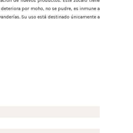
icación de nuevos productos. Este zócalo tiene
e deteriora por moho, no se pudre, es inmune a
vanderías. Su uso está destinado únicamente a