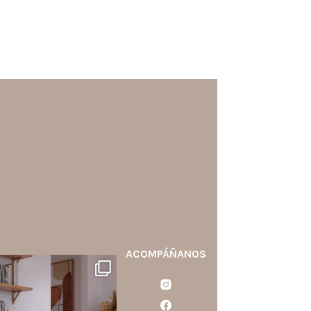
ACOMPÁÑANOS
santaluzia.es
calo blanco, negro, gris, fendi
o beige? La elección puede
cambiar por completo la
ercepción de un ambiente y