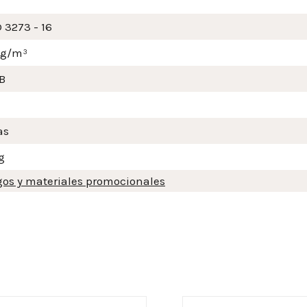
 3273 - 16
mg/m³
B
as
g
gos y materiales promocionales