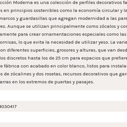
cción Moderna es una colección de perfiles decorativos fa
 en principios sostenibles como la economía circular y la 
marcos y guardasillas que agregan modernidad a las pared
ores. Aunque se utilizan principalmente como zócalos y c
tamente para crear ornamentaciones especiales como las b
rnisas, lo que evita la necesidad de utilizar yeso. La vari
con diferentes superficies, grosores y alturas, que van de
s discretos hasta los de 25 cm para espacios que prefieren
e fábrica con acabado en color blanco, listos para instal
s de zócalines y dos rosetas, recursos decorativos que g
arras en los extremos de puertas y pasajes.
4030417