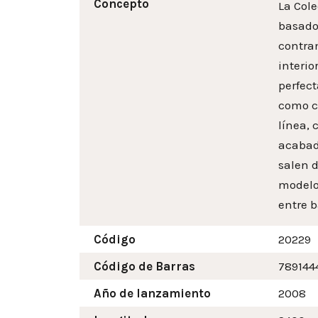
Concepto
La Cole
basados
contra
interi
perfec
como co
línea, 
acabado
salen d
modelo
entre b
Código
20229
Código de Barras
789144
Año de lanzamiento
2008