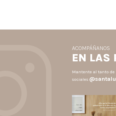
ACOMPÁÑANOS
EN LAS
Mantente al tanto de 
@santalu
sociales
santaluzia.es
Los Zócalos de poliestiren
ganaron protagonismo en l
arquitectura porque combin
estética, practicidad y