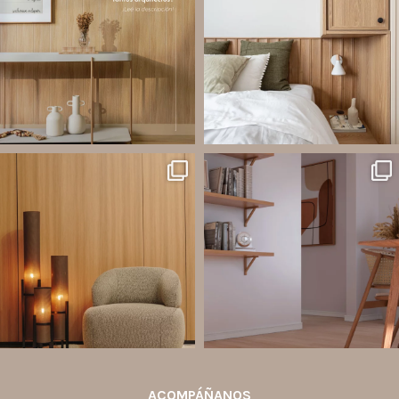
combinan estética, practicidad y
pared Santa Luzia pueden ser la
desempeño en un solo producto.
solución!
A
...
Líneas como Waves, Gizé y
...
Jul 20
Jul 14
2
0
1
0
santaluzia.es
santaluzia.es
Ecopanel fue diseñado para brindar
¿Zócalo blanco, negro, gris, fendi o
mayor libertad en la creación de
beige? La elección puede cambiar por
paredes decorativas, respaldos de
completo la percepción de un
cama, halls, paneles para TV y
ambiente y aportar aún más valor a tu
detalles
...
proyecto.
...
Jul 6
Jun 29
2
0
0
0
ACOMPÁÑANOS