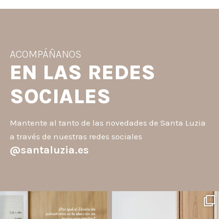
ACOMPÁÑANOS
EN LAS REDES
SOCIALES
Mantente al tanto de las novedades de Santa Luzia
a través de nuestras redes sociales
@santaluzia.es
santaluzia.es
santaluzia.es
Los Zócalos de poliestireno ganaron
¿Querés salir de la cabecera
protagonismo en la arquitectura porque
tradicional? ¡Los Revestimientos de