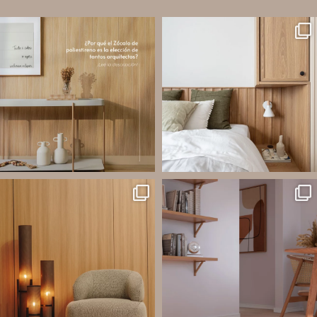
santaluzia.es
santaluzia.es
Los Zócalos de poliestireno ganaron
¿Querés salir de la cabecera
protagonismo en la arquitectura porque
tradicional? ¡Los Revestimientos de
combinan estética, practicidad y
pared Santa Luzia pueden ser la
desempeño en un solo producto.
solución!
A
...
Líneas como Waves, Gizé y
...
Jul 20
Jul 14
2
0
1
0
santaluzia.es
santaluzia.es
Ecopanel fue diseñado para brindar
¿Zócalo blanco, negro, gris, fendi o
mayor libertad en la creación de
beige? La elección puede cambiar por
paredes decorativas, respaldos de
completo la percepción de un
cama, halls, paneles para TV y
ambiente y aportar aún más valor a tu
detalles
...
proyecto.
...
Jul 6
Jun 29
2
0
0
0