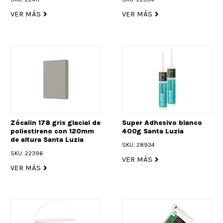
VER MÁS
VER MÁS
Zócalin 178 gris glacial de
Super Adhesivo blanco
poliestireno con 120mm
400g Santa Luzia
de altura Santa Luzia
SKU: 28934
SKU: 22396
VER MÁS
VER MÁS