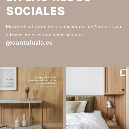
SOCIALES
Mantente al tanto de las novedades de Santa Luzia
a través de nuestras redes sociales
@santaluzia.es
santaluzia.es
santaluzia.es
Los Zócalos de poliestireno ganaron
¿Querés salir de la cabecera
protagonismo en la arquitectura porque
tradicional? ¡Los Revestimientos de
combinan estética, practicidad y
pared Santa Luzia pueden ser la
desempeño en un solo producto.
solución!
A
...
Líneas como Waves, Gizé y
...
Jul 20
Jul 14
2
0
1
0