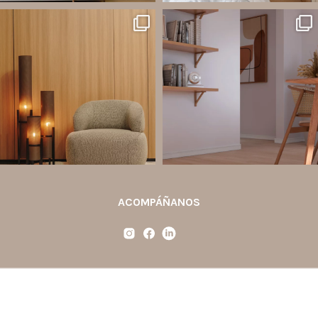
santaluzia.es
santaluzia.es
Ecopanel fue diseñado para brindar
¿Zócalo blanco, negro, gris, fendi o
mayor libertad en la creación de
beige? La elección puede cambiar por
paredes decorativas, respaldos de
completo la percepción de un
cama, halls, paneles para TV y
ambiente y aportar aún más valor a tu
detalles
...
proyecto.
...
Jul 6
Jun 29
2
0
0
0
ACOMPÁÑANOS