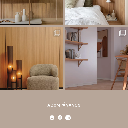
Jul 20
Jul 14
2
0
1
0
santaluzia.es
santaluzia.es
Ecopanel fue diseñado para brindar
¿Zócalo blanco, negro, gris, fendi o
mayor libertad en la creación de
beige? La elección puede cambiar por
paredes decorativas, respaldos de
completo la percepción de un
cama, halls, paneles para TV y
ambiente y aportar aún más valor a tu
detalles
...
proyecto.
...
Jul 6
Jun 29
2
0
0
0
ACOMPÁÑANOS