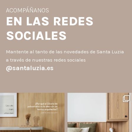
ACOMPÁÑANOS
EN LAS REDES
SOCIALES
Mantente al tanto de las novedades de Santa Luzia
a través de nuestras redes sociales
@santaluzia.es
santaluzia.es
santaluzia.es
Los Zócalos de poliestireno ganaron
¿Querés salir de la cabecera
protagonismo en la arquitectura porque
tradicional? ¡Los Revestimientos de
combinan estética, practicidad y
pared Santa Luzia pueden ser la
desempeño en un solo producto.
solución!
A
...
Líneas como Waves, Gizé y
...