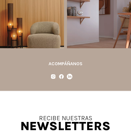
paredes decorativas, respaldos de
completo la percepción de un
cama, halls, paneles para TV y
ambiente y aportar aún más valor a tu
detalles
...
proyecto.
...
Jul 6
Jun 29
2
0
0
0
ACOMPÁÑANOS
RECIBE NUESTRAS
NEWSLETTERS