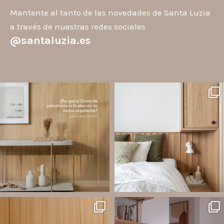
Mantente al tanto de las novedades de Santa Luzia
a través de nuestras redes sociales
@santaluzia.es
santaluzia.es
santaluzia.es
Los Zócalos de poliestireno ganaron
¿Querés salir de la cabecera
protagonismo en la arquitectura porque
tradicional? ¡Los Revestimientos de
combinan estética, practicidad y
pared Santa Luzia pueden ser la
desempeño en un solo producto.
solución!
A
...
Líneas como Waves, Gizé y
...
Jul 20
Jul 14
2
0
1
0
santaluzia.es
santaluzia.es
Ecopanel fue diseñado para brindar
¿Zócalo blanco, negro, gris, fendi o
mayor libertad en la creación de
beige? La elección puede cambiar por