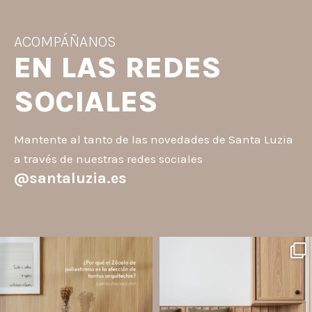
ACOMPÁÑANOS
EN LAS REDES
SOCIALES
Mantente al tanto de las novedades de Santa Luzia
a través de nuestras redes sociales
@santaluzia.es
santaluzia.es
santaluzia.es
Los Zócalos de poliestireno ganaron
¿Querés salir de la cabecera
protagonismo en la arquitectura porque
tradicional? ¡Los Revestimientos de
combinan estética, practicidad y
pared Santa Luzia pueden ser la
desempeño en un solo producto.
solución!
A
...
Líneas como Waves, Gizé y
...