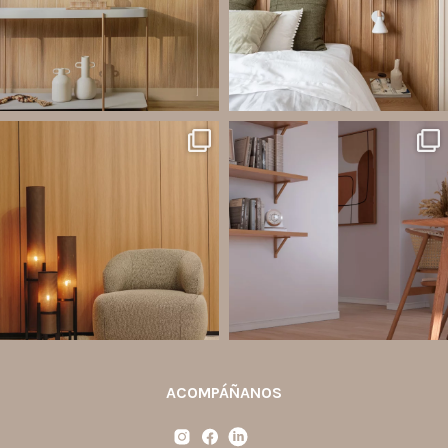
Jul 20
Jul 14
2
0
1
0
santaluzia.es
santaluzia.es
Ecopanel fue diseñado para brindar
¿Zócalo blanco, negro, gris, fendi o
mayor libertad en la creación de
beige? La elección puede cambiar por
paredes decorativas, respaldos de
completo la percepción de un
cama, halls, paneles para TV y
ambiente y aportar aún más valor a tu
detalles
...
proyecto.
...
Jul 6
Jun 29
2
0
0
0
ACOMPÁÑANOS