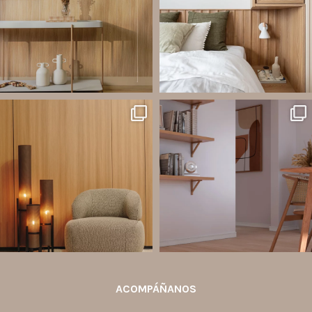
A
...
Líneas como Waves, Gizé y
...
Jul 20
Jul 14
2
0
1
0
santaluzia.es
santaluzia.es
Ecopanel fue diseñado para brindar
¿Zócalo blanco, negro, gris, fendi o
mayor libertad en la creación de
beige? La elección puede cambiar por
paredes decorativas, respaldos de
completo la percepción de un
cama, halls, paneles para TV y
ambiente y aportar aún más valor a tu
detalles
...
proyecto.
...
Jul 6
Jun 29
2
0
0
0
ACOMPÁÑANOS