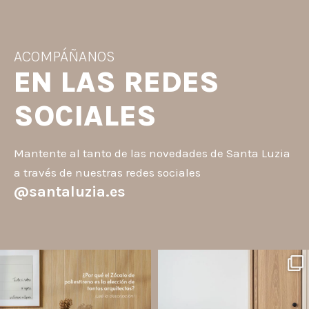
ACOMPÁÑANOS
EN LAS REDES
SOCIALES
Mantente al tanto de las novedades de Santa Luzia
a través de nuestras redes sociales
@santaluzia.es
santaluzia.es
santaluzia.es
Los Zócalos de poliestireno ganaron
¿Querés salir de la cabecera
protagonismo en la arquitectura porque
tradicional? ¡Los Revestimientos de
combinan estética, practicidad y
pared Santa Luzia pueden ser la
desempeño en un solo producto.
solución!