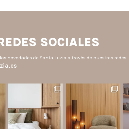
 REDES SOCIALES
las novedades de Santa Luzia a través de nuestras redes
zia.es
santaluzia.es
santaluzia.es
o
¿Querés salir de la cabecera
Ecopanel fue diseñado para
¿Zó
a
tradicional? ¡Los Revestimientos
brindar mayor libertad en la
an
de pared Santa Luzia pueden ser
creación de paredes decorativas,
la solución!
respaldos de cama, halls, paneles
p
to.
para TV y detalles
...
Líneas como Waves, Gizé y
...
Jul 6
Jul 14
2
0
1
0