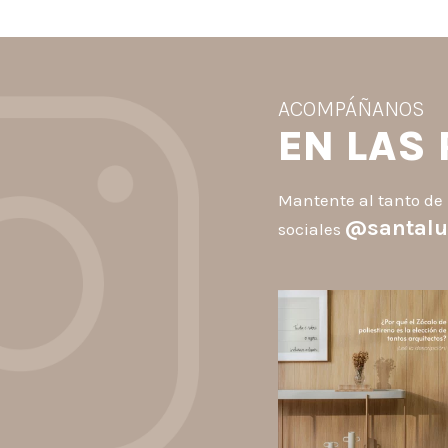
ACOMPÁÑANOS
EN LAS
Mantente al tanto de 
@santalu
sociales
santaluzia.es
Los Zócalos de poliestiren
ganaron protagonismo en l
arquitectura porque combin
estética, practicidad y
desempeño en un solo produc
A
...