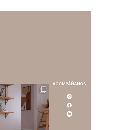
ACOMPÁÑANOS
santaluzia.es
calo blanco, negro, gris, fendi
o beige? La elección puede
cambiar por completo la
ercepción de un ambiente y
aportar aún más valor a tu
proyecto.
...
Jun 29
0
0