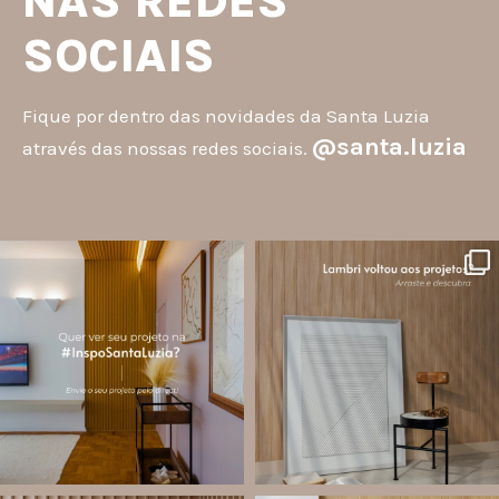
NAS REDES
SOCIAIS
Fique por dentro das novidades da Santa Luzia
@santa.luzia
através das nossas redes sociais.
santa.luzia
santa.luzia
A #InspoSantaLuzia é um espaço
O lambri é um revestimento versátil
criado para divulgar projetos que
que pode ser usado em meia parede,
utilizam produtos Santa Luzia e
painéis decorativos e diversas
valorizar o trabalho de arquitetos,
composições para valorizar o
designers de
...
ambiente!
...
Jul 28
Jul 27
12
0
82
8