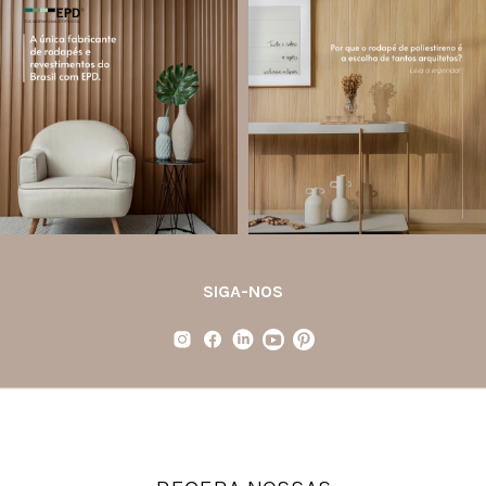
santa.luzia
santa.luzia
Você sabe o que é EPD?
Os rodapés de poliestireno
conquistaram espaço na arquitetura
A Declaração Ambiental de Produto
porque unem estética, praticidade e
(Environmental Product Declaration) é
desempenho em um único produto.
um documento internacional que
apresenta os
...
Diferente
...
Jul 21
Jul 20
35
1
31
4
SIGA-NOS