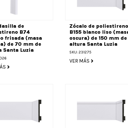
asilla de
Zócalo de poliestiren
stireno B74
B155 blanco liso (mas
o frisada (masa
oscura) de 150 mm de
ra) de 70 mm de
altura Santa Luzia
a Santa Luzia
SKU: 231275
4026
VER MÁS
ÁS