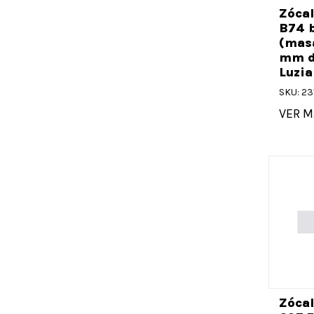
Zócal
B74 b
(masa
mm d
Luzia
SKU: 23
VER M
Zócal