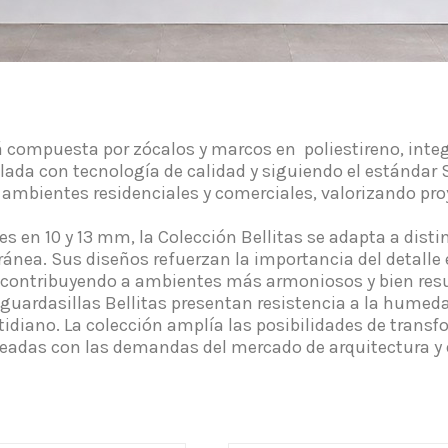
á compuesta por zócalos y marcos en poliestireno, integr
lada con tecnología de calidad y siguiendo el estándar S
 ambientes residenciales y comerciales, valorizando pro
es en 10 y 13 mm, la Colección Bellitas se adapta a dist
oránea. Sus diseños refuerzan la importancia del detall
y contribuyendo a ambientes más armoniosos y bien resu
y guardasillas Bellitas presentan resistencia a la humed
otidiano. La colección amplía las posibilidades de trans
ineadas con las demandas del mercado de arquitectura y d