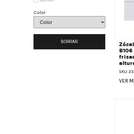
Color
BORRAR
Zócal
B106
frisa
altur
SKU: 23
VER M