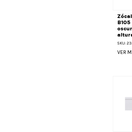
Zócal
B105 
oscu
altur
SKU: 23
VER M