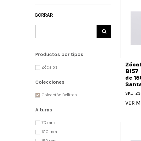
BORRAR
Productos por tipos
Zócal
Zócalos
B157 
de 15
Colecciones
Santa
SKU: 23
Colección Bellitas
VER M
Alturas
70
100
150