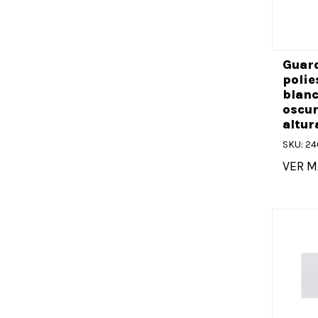
Guard
polie
blanc
oscu
altur
SKU: 2
VER M